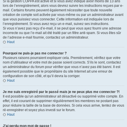
Si la gestion COPPA est active et si vous avez indiqué avoir moins de 13 ans
lors de l’enregistrement, alors vous devrez suivre les instructions reçues par e-
mail. Certains forums peuvent également nécessiter que toute nouvelle
création de compte soit activée par vous-même ou par un administrateur avant
que vous puissiez vous connecter. Cette information est indiquée lors de
l’enregistrement. Si vous avez reçu un e-mail, suivez ses instructions.
Si vous n’avez pas reçu d’e-mail, il se peut que vous ayez fourni une adresse
incorrecte ou que l’e-mail ait été traité par un filtre anti-spam. Si vous êtes sûr
de l’adresse e-mail fournie, contactez un administrateur.
Haut
Pourquoi ne puis-je pas me connecter ?
Plusieurs raisons pourraient expliquer cela. Premièrement, vérifiez que votre
nom d’utilisateur et votre mot de passe soient corrects. S’ils le sont, contactez
un administrateur du forum pour vérifier que vous n’avez pas été banni. Il est
également possible que le propriétaire du site Internet ait une erreur de
configuration de son côté, et qu’il devra la corriger.
Haut
Je me suis enregistré par le passé mais je ne peux plus me connecter ?!
Il est possible qu’un administrateur ait désactivé ou supprimé votre compte. En
effet, il est courant de supprimer régulièrement les membres ne postant pas
pour réduire la taille de la base de données. Si cela vous arrive, tentez de vous
ré-enregistrer et soyez plus investi sur le forum.
Haut
J’ai perdu mon mot de passe !