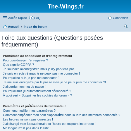
The-Wings.fr
Accès rapide
FAQ
Connexion
Accueil
Index du forum
ec
Foire aux questions (Questions posées
her
fréquemment)
ch
er
Problèmes de connexion et d’enregistrement
Pourquoi dois-je m’enregistrer ?
Que signifie COPPA ?
Je souhaite m’enregistrer, mais je n’y parviens pas !
Je suis enregistré mais je ne peux pas me connecter !
Pourquoi ne puis-je pas me connecter ?
Je me suis enregistré par le passé mais je ne peux plus me connecter ?!
J’ai perdu mon mot de passe !
Pourquoi suis-je automatiquement déconnecté ?
À quoi sert « Supprimer les cookies du forum » ?
Paramètres et préférences de l’utilisateur
Comment modifier mes paramètres ?
Comment empêcher mon nom d’apparaître dans la liste des membres connectés ?
Les heures ne sont pas correctes !
J’ai changé mon fuseau horaire et l’heure est toujours incorrecte !
Ma langue n’est pas dans la liste !