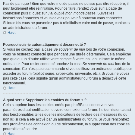
Pas de panique ! Bien que votre mot de passe ne puisse pas être récupéré, il
peut facilement être réinitialisé. Pour ce faire, rendez vous sur la page de
connexion puis cliquez sur
J’ai oublié mon mot de passe
. Suivez les
instructions énoncées et vous devriez pouvoir à nouveau vous connecter.
Si toutefois vous ne parveniez pas à réinitialiser votre mot de passe, contactez
un administrateur du forum.
Haut
Pourquoi suis-je automatiquement déconnecté ?
Si vous ne cochez pas la case
Se souvenir de moi
lors de votre connexion,
vous ne resterez connecté que pendant une durée déterminée. Cela empêche
que quelqu’un d’autre utilise votre compte à votre insu en utilisant le même
ordinateur. Pour rester connecté, cochez la case
Se souvenir de moi
lors de la
connexion. Ce n’est pas recommandé si vous utilisez un ordinateur public pour
accéder au forum (bibliothèque, cyber-café, université, etc.). Si vous ne voyez
pas cette case, cela signifie qu’un administrateur du forum a désactivé cette
fonctionnalité.
Haut
À quoi sert « Supprimer les cookies du forum » ?
Cela supprime tous les cookies créés par phpBB qui conservent vos
paramètres d’authentification et votre connexion au forum. Ils fournissent aussi
des fonctionnalités telles que les indicateurs de lecture des messages (lu ou
non lu) si cela a été activé par un administrateur du forum. Si vous rencontrez
des problèmes de connexion ou de déconnexion, la suppression des cookies
pourrait les résoudre.
Haut