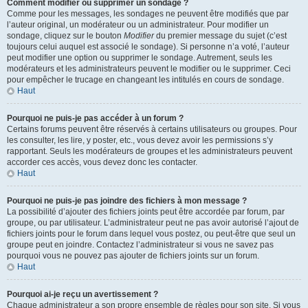
Comment modifier ou supprimer un sondage ?
Comme pour les messages, les sondages ne peuvent être modifiés que par
l’auteur original, un modérateur ou un administrateur. Pour modifier un
sondage, cliquez sur le bouton
Modifier
du premier message du sujet (c’est
toujours celui auquel est associé le sondage). Si personne n’a voté, l’auteur
peut modifier une option ou supprimer le sondage. Autrement, seuls les
modérateurs et les administrateurs peuvent le modifier ou le supprimer. Ceci
pour empêcher le trucage en changeant les intitulés en cours de sondage.
Haut
Pourquoi ne puis-je pas accéder à un forum ?
Certains forums peuvent être réservés à certains utilisateurs ou groupes. Pour
les consulter, les lire, y poster, etc., vous devez avoir les permissions s’y
rapportant. Seuls les modérateurs de groupes et les administrateurs peuvent
accorder ces accès, vous devez donc les contacter.
Haut
Pourquoi ne puis-je pas joindre des fichiers à mon message ?
La possibilité d’ajouter des fichiers joints peut être accordée par forum, par
groupe, ou par utilisateur. L’administrateur peut ne pas avoir autorisé l’ajout de
fichiers joints pour le forum dans lequel vous postez, ou peut-être que seul un
groupe peut en joindre. Contactez l’administrateur si vous ne savez pas
pourquoi vous ne pouvez pas ajouter de fichiers joints sur un forum.
Haut
Pourquoi ai-je reçu un avertissement ?
Chaque administrateur a son propre ensemble de règles pour son site. Si vous