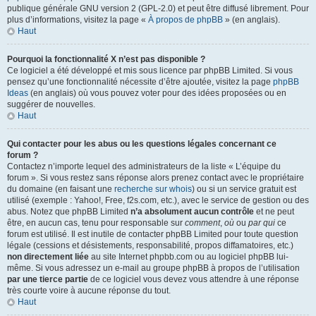
publique générale GNU version 2 (GPL-2.0) et peut être diffusé librement. Pour
plus d’informations, visitez la page «
À propos de phpBB
» (en anglais).
Haut
Pourquoi la fonctionnalité X n’est pas disponible ?
Ce logiciel a été développé et mis sous licence par phpBB Limited. Si vous
pensez qu’une fonctionnalité nécessite d’être ajoutée, visitez la page
phpBB
Ideas
(en anglais) où vous pouvez voter pour des idées proposées ou en
suggérer de nouvelles.
Haut
Qui contacter pour les abus ou les questions légales concernant ce
forum ?
Contactez n’importe lequel des administrateurs de la liste « L’équipe du
forum ». Si vous restez sans réponse alors prenez contact avec le propriétaire
du domaine (en faisant une
recherche sur whois
) ou si un service gratuit est
utilisé (exemple : Yahoo!, Free, f2s.com, etc.), avec le service de gestion ou des
abus. Notez que phpBB Limited
n’a absolument aucun contrôle
et ne peut
être, en aucun cas, tenu pour responsable sur
comment
,
où
ou
par qui
ce
forum est utilisé. Il est inutile de contacter phpBB Limited pour toute question
légale (cessions et désistements, responsabilité, propos diffamatoires, etc.)
non directement liée
au site Internet phpbb.com ou au logiciel phpBB lui-
même. Si vous adressez un e-mail au groupe phpBB à propos de l’utilisation
par une tierce partie
de ce logiciel vous devez vous attendre à une réponse
très courte voire à aucune réponse du tout.
Haut