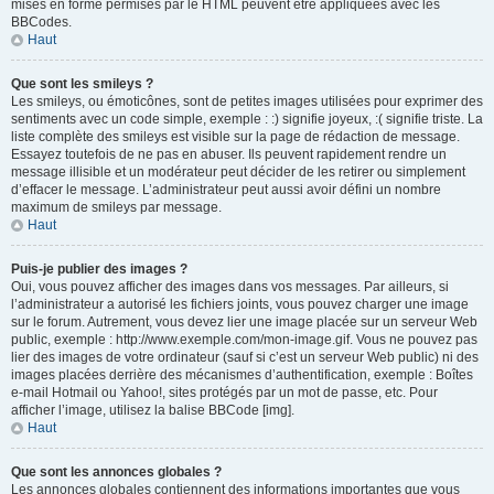
mises en forme permises par le HTML peuvent être appliquées avec les
BBCodes.
Haut
Que sont les smileys ?
Les smileys, ou émoticônes, sont de petites images utilisées pour exprimer des
sentiments avec un code simple, exemple : :) signifie joyeux, :( signifie triste. La
liste complète des smileys est visible sur la page de rédaction de message.
Essayez toutefois de ne pas en abuser. Ils peuvent rapidement rendre un
message illisible et un modérateur peut décider de les retirer ou simplement
d’effacer le message. L’administrateur peut aussi avoir défini un nombre
maximum de smileys par message.
Haut
Puis-je publier des images ?
Oui, vous pouvez afficher des images dans vos messages. Par ailleurs, si
l’administrateur a autorisé les fichiers joints, vous pouvez charger une image
sur le forum. Autrement, vous devez lier une image placée sur un serveur Web
public, exemple : http://www.exemple.com/mon-image.gif. Vous ne pouvez pas
lier des images de votre ordinateur (sauf si c’est un serveur Web public) ni des
images placées derrière des mécanismes d’authentification, exemple : Boîtes
e-mail Hotmail ou Yahoo!, sites protégés par un mot de passe, etc. Pour
afficher l’image, utilisez la balise BBCode [img].
Haut
Que sont les annonces globales ?
Les annonces globales contiennent des informations importantes que vous