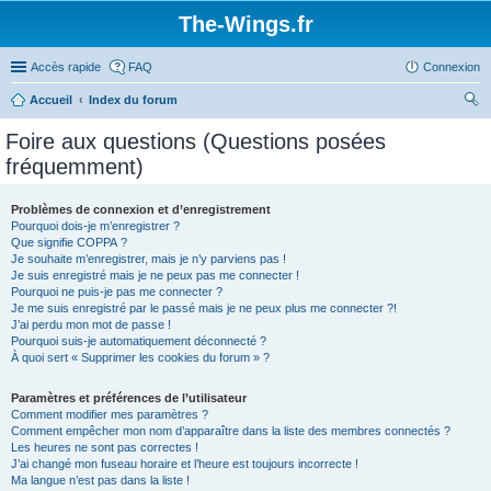
The-Wings.fr
Accès rapide
FAQ
Connexion
Accueil
Index du forum
ec
Foire aux questions (Questions posées
her
fréquemment)
ch
er
Problèmes de connexion et d’enregistrement
Pourquoi dois-je m’enregistrer ?
Que signifie COPPA ?
Je souhaite m’enregistrer, mais je n’y parviens pas !
Je suis enregistré mais je ne peux pas me connecter !
Pourquoi ne puis-je pas me connecter ?
Je me suis enregistré par le passé mais je ne peux plus me connecter ?!
J’ai perdu mon mot de passe !
Pourquoi suis-je automatiquement déconnecté ?
À quoi sert « Supprimer les cookies du forum » ?
Paramètres et préférences de l’utilisateur
Comment modifier mes paramètres ?
Comment empêcher mon nom d’apparaître dans la liste des membres connectés ?
Les heures ne sont pas correctes !
J’ai changé mon fuseau horaire et l’heure est toujours incorrecte !
Ma langue n’est pas dans la liste !