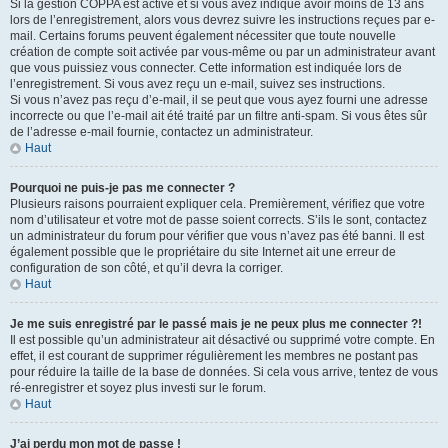
Si la gestion COPPA est active et si vous avez indiqué avoir moins de 13 ans
lors de l’enregistrement, alors vous devrez suivre les instructions reçues par e-
mail. Certains forums peuvent également nécessiter que toute nouvelle
création de compte soit activée par vous-même ou par un administrateur avant
que vous puissiez vous connecter. Cette information est indiquée lors de
l’enregistrement. Si vous avez reçu un e-mail, suivez ses instructions.
Si vous n’avez pas reçu d’e-mail, il se peut que vous ayez fourni une adresse
incorrecte ou que l’e-mail ait été traité par un filtre anti-spam. Si vous êtes sûr
de l’adresse e-mail fournie, contactez un administrateur.
Haut
Pourquoi ne puis-je pas me connecter ?
Plusieurs raisons pourraient expliquer cela. Premièrement, vérifiez que votre
nom d’utilisateur et votre mot de passe soient corrects. S’ils le sont, contactez
un administrateur du forum pour vérifier que vous n’avez pas été banni. Il est
également possible que le propriétaire du site Internet ait une erreur de
configuration de son côté, et qu’il devra la corriger.
Haut
Je me suis enregistré par le passé mais je ne peux plus me connecter ?!
Il est possible qu’un administrateur ait désactivé ou supprimé votre compte. En
effet, il est courant de supprimer régulièrement les membres ne postant pas
pour réduire la taille de la base de données. Si cela vous arrive, tentez de vous
ré-enregistrer et soyez plus investi sur le forum.
Haut
J’ai perdu mon mot de passe !