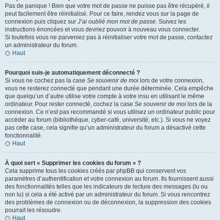
Pas de panique ! Bien que votre mot de passe ne puisse pas être récupéré, il
peut facilement être réinitialisé. Pour ce faire, rendez vous sur la page de
connexion puis cliquez sur
J’ai oublié mon mot de passe
. Suivez les
instructions énoncées et vous devriez pouvoir à nouveau vous connecter.
Si toutefois vous ne parveniez pas à réinitialiser votre mot de passe, contactez
un administrateur du forum.
Haut
Pourquoi suis-je automatiquement déconnecté ?
Si vous ne cochez pas la case
Se souvenir de moi
lors de votre connexion,
vous ne resterez connecté que pendant une durée déterminée. Cela empêche
que quelqu’un d’autre utilise votre compte à votre insu en utilisant le même
ordinateur. Pour rester connecté, cochez la case
Se souvenir de moi
lors de la
connexion. Ce n’est pas recommandé si vous utilisez un ordinateur public pour
accéder au forum (bibliothèque, cyber-café, université, etc.). Si vous ne voyez
pas cette case, cela signifie qu’un administrateur du forum a désactivé cette
fonctionnalité.
Haut
À quoi sert « Supprimer les cookies du forum » ?
Cela supprime tous les cookies créés par phpBB qui conservent vos
paramètres d’authentification et votre connexion au forum. Ils fournissent aussi
des fonctionnalités telles que les indicateurs de lecture des messages (lu ou
non lu) si cela a été activé par un administrateur du forum. Si vous rencontrez
des problèmes de connexion ou de déconnexion, la suppression des cookies
pourrait les résoudre.
Haut