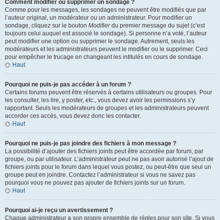
Comment modifier ou supprimer un sondage ?
Comme pour les messages, les sondages ne peuvent être modifiés que par
l’auteur original, un modérateur ou un administrateur. Pour modifier un
sondage, cliquez sur le bouton
Modifier
du premier message du sujet (c’est
toujours celui auquel est associé le sondage). Si personne n’a voté, l’auteur
peut modifier une option ou supprimer le sondage. Autrement, seuls les
modérateurs et les administrateurs peuvent le modifier ou le supprimer. Ceci
pour empêcher le trucage en changeant les intitulés en cours de sondage.
Haut
Pourquoi ne puis-je pas accéder à un forum ?
Certains forums peuvent être réservés à certains utilisateurs ou groupes. Pour
les consulter, les lire, y poster, etc., vous devez avoir les permissions s’y
rapportant. Seuls les modérateurs de groupes et les administrateurs peuvent
accorder ces accès, vous devez donc les contacter.
Haut
Pourquoi ne puis-je pas joindre des fichiers à mon message ?
La possibilité d’ajouter des fichiers joints peut être accordée par forum, par
groupe, ou par utilisateur. L’administrateur peut ne pas avoir autorisé l’ajout de
fichiers joints pour le forum dans lequel vous postez, ou peut-être que seul un
groupe peut en joindre. Contactez l’administrateur si vous ne savez pas
pourquoi vous ne pouvez pas ajouter de fichiers joints sur un forum.
Haut
Pourquoi ai-je reçu un avertissement ?
Chaque administrateur a son propre ensemble de règles pour son site. Si vous