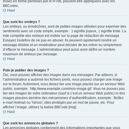
mises en forme permises par le HTML peuvent être appliquées avec les
BBCodes.
Haut
Que sont les smileys ?
Les smileys, ou émoticônes, sont de petites images utilisées pour exprimer des
sentiments avec un code simple, exemple : :) signifie joyeux, :( signifie triste. La
liste complète des smileys est visible sur la page de rédaction de message.
Essayez toutefois de ne pas en abuser. Ils peuvent rapidement rendre un
message illisible et un modérateur peut décider de les retirer ou simplement
d’effacer le message. L’administrateur peut aussi avoir défini un nombre
maximum de smileys par message.
Haut
Puis-je publier des images ?
Oui, vous pouvez afficher des images dans vos messages. Par ailleurs, si
l’administrateur a autorisé les fichiers joints, vous pouvez charger une image
sur le forum. Autrement, vous devez lier une image placée sur un serveur Web
public, exemple : http://www.exemple.com/mon-image.gif. Vous ne pouvez pas
lier des images de votre ordinateur (sauf si c’est un serveur Web public) ni des
images placées derrière des mécanismes d’authentification, exemple : Boîtes
e-mail Hotmail ou Yahoo!, sites protégés par un mot de passe, etc. Pour
afficher l’image, utilisez la balise BBCode [img].
Haut
Que sont les annonces globales ?
Les annonces globales contiennent des informations importantes que vous