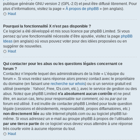
publique générale GNU version 2 (GPL-2.0) et peut être diffusé librement. Pour
plus d’informations, visitez la page «
À propos de phpBB
» (en anglais).
Haut
Pourquoi la fonctionnalité X n’est pas disponible ?
Ce logiciel a été développé et mis sous licence par phpBB Limited. Si vous
pensez qu’une fonctionnalité nécessite d’être ajoutée, visitez la page
phpBB
Ideas
(en anglais) où vous pouvez voter pour des idées proposées ou en
suggérer de nouvelles.
Haut
Qui contacter pour les abus ou les questions légales concernant ce
forum ?
Contactez n’importe lequel des administrateurs de la liste « L’équipe du
forum ». Si vous restez sans réponse alors prenez contact avec le propriétaire
du domaine (en faisant une
recherche sur whois
) ou si un service gratuit est
utilisé (exemple : Yahoo!, Free, f2s.com, etc.), avec le service de gestion ou des
abus. Notez que phpBB Limited
n’a absolument aucun contrôle
et ne peut
être, en aucun cas, tenu pour responsable sur
comment
,
où
ou
par qui
ce
forum est utilisé. Il est inutile de contacter phpBB Limited pour toute question
légale (cessions et désistements, responsabilité, propos diffamatoires, etc.)
non directement liée
au site Internet phpbb.com ou au logiciel phpBB lui-
même. Si vous adressez un e-mail au groupe phpBB à propos de l’utilisation
par une tierce partie
de ce logiciel vous devez vous attendre à une réponse
très courte voire à aucune réponse du tout.
Haut