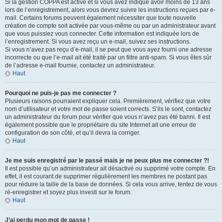
Si la gestion COPPA est active et si vous avez indiqué avoir moins de 13 ans
lors de l’enregistrement, alors vous devrez suivre les instructions reçues par e-
mail. Certains forums peuvent également nécessiter que toute nouvelle
création de compte soit activée par vous-même ou par un administrateur avant
que vous puissiez vous connecter. Cette information est indiquée lors de
l’enregistrement. Si vous avez reçu un e-mail, suivez ses instructions.
Si vous n’avez pas reçu d’e-mail, il se peut que vous ayez fourni une adresse
incorrecte ou que l’e-mail ait été traité par un filtre anti-spam. Si vous êtes sûr
de l’adresse e-mail fournie, contactez un administrateur.
Haut
Pourquoi ne puis-je pas me connecter ?
Plusieurs raisons pourraient expliquer cela. Premièrement, vérifiez que votre
nom d’utilisateur et votre mot de passe soient corrects. S’ils le sont, contactez
un administrateur du forum pour vérifier que vous n’avez pas été banni. Il est
également possible que le propriétaire du site Internet ait une erreur de
configuration de son côté, et qu’il devra la corriger.
Haut
Je me suis enregistré par le passé mais je ne peux plus me connecter ?!
Il est possible qu’un administrateur ait désactivé ou supprimé votre compte. En
effet, il est courant de supprimer régulièrement les membres ne postant pas
pour réduire la taille de la base de données. Si cela vous arrive, tentez de vous
ré-enregistrer et soyez plus investi sur le forum.
Haut
J’ai perdu mon mot de passe !