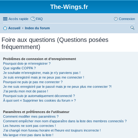
The-Wings.fr
Accès rapide
FAQ
Connexion
Accueil
Index du forum
ec
Foire aux questions (Questions posées
her
fréquemment)
ch
er
Problèmes de connexion et d’enregistrement
Pourquoi dois-je m’enregistrer ?
Que signifie COPPA ?
Je souhaite m’enregistrer, mais je n’y parviens pas !
Je suis enregistré mais je ne peux pas me connecter !
Pourquoi ne puis-je pas me connecter ?
Je me suis enregistré par le passé mais je ne peux plus me connecter ?!
J’ai perdu mon mot de passe !
Pourquoi suis-je automatiquement déconnecté ?
À quoi sert « Supprimer les cookies du forum » ?
Paramètres et préférences de l’utilisateur
Comment modifier mes paramètres ?
Comment empêcher mon nom d’apparaître dans la liste des membres connectés ?
Les heures ne sont pas correctes !
J’ai changé mon fuseau horaire et l’heure est toujours incorrecte !
Ma langue n’est pas dans la liste !