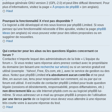
publique générale GNU version 2 (GPL-2.0) et peut être diffusé librement. Pour
plus d’informations, visitez la page «
À propos de phpBB
» (en anglais).
Haut
Pourquoi la fonctionnalité X n’est pas disponible ?
Ce logiciel a été développé et mis sous licence par phpBB Limited. Si vous
pensez qu’une fonctionnalité nécessite d’être ajoutée, visitez la page
phpBB
Ideas
(en anglais) où vous pouvez voter pour des idées proposées ou en
suggérer de nouvelles.
Haut
Qui contacter pour les abus ou les questions légales concernant ce
forum ?
Contactez n’importe lequel des administrateurs de la liste « L’équipe du
forum ». Si vous restez sans réponse alors prenez contact avec le propriétaire
du domaine (en faisant une
recherche sur whois
) ou si un service gratuit est
utilisé (exemple : Yahoo!, Free, f2s.com, etc.), avec le service de gestion ou des
abus. Notez que phpBB Limited
n’a absolument aucun contrôle
et ne peut
être, en aucun cas, tenu pour responsable sur
comment
,
où
ou
par qui
ce
forum est utilisé. Il est inutile de contacter phpBB Limited pour toute question
légale (cessions et désistements, responsabilité, propos diffamatoires, etc.)
non directement liée
au site Internet phpbb.com ou au logiciel phpBB lui-
même. Si vous adressez un e-mail au groupe phpBB à propos de l’utilisation
par une tierce partie
de ce logiciel vous devez vous attendre à une réponse
très courte voire à aucune réponse du tout.
Haut