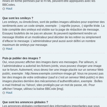
mises en forme permises par le HTML peuvent être appliquées avec les
BBCodes.
Haut
Que sont les smileys ?
Les smileys, ou émoticônes, sont de petites images utilisées pour exprimer des
sentiments avec un code simple, exemple : :) signifie joyeux, :( signifie triste. La
liste complète des smileys est visible sur la page de rédaction de message.
Essayez toutefois de ne pas en abuser. Ils peuvent rapidement rendre un
message illisible et un modérateur peut décider de les retirer ou simplement
d’effacer le message. L’administrateur peut aussi avoir défini un nombre
maximum de smileys par message.
Haut
Puis-je publier des images ?
Oui, vous pouvez afficher des images dans vos messages. Par ailleurs, si
l’administrateur a autorisé les fichiers joints, vous pouvez charger une image
sur le forum. Autrement, vous devez lier une image placée sur un serveur Web
public, exemple : http://www.exemple.com/mon-image.gif. Vous ne pouvez pas
lier des images de votre ordinateur (sauf si c’est un serveur Web public) ni des
images placées derrière des mécanismes d’authentification, exemple : Boîtes
e-mail Hotmail ou Yahoo!, sites protégés par un mot de passe, etc. Pour
afficher l’image, utilisez la balise BBCode [img].
Haut
Que sont les annonces globales ?
Les annonces globales contiennent des informations importantes que vous