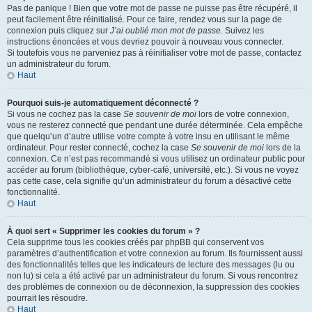
Pas de panique ! Bien que votre mot de passe ne puisse pas être récupéré, il
peut facilement être réinitialisé. Pour ce faire, rendez vous sur la page de
connexion puis cliquez sur
J’ai oublié mon mot de passe
. Suivez les
instructions énoncées et vous devriez pouvoir à nouveau vous connecter.
Si toutefois vous ne parveniez pas à réinitialiser votre mot de passe, contactez
un administrateur du forum.
Haut
Pourquoi suis-je automatiquement déconnecté ?
Si vous ne cochez pas la case
Se souvenir de moi
lors de votre connexion,
vous ne resterez connecté que pendant une durée déterminée. Cela empêche
que quelqu’un d’autre utilise votre compte à votre insu en utilisant le même
ordinateur. Pour rester connecté, cochez la case
Se souvenir de moi
lors de la
connexion. Ce n’est pas recommandé si vous utilisez un ordinateur public pour
accéder au forum (bibliothèque, cyber-café, université, etc.). Si vous ne voyez
pas cette case, cela signifie qu’un administrateur du forum a désactivé cette
fonctionnalité.
Haut
À quoi sert « Supprimer les cookies du forum » ?
Cela supprime tous les cookies créés par phpBB qui conservent vos
paramètres d’authentification et votre connexion au forum. Ils fournissent aussi
des fonctionnalités telles que les indicateurs de lecture des messages (lu ou
non lu) si cela a été activé par un administrateur du forum. Si vous rencontrez
des problèmes de connexion ou de déconnexion, la suppression des cookies
pourrait les résoudre.
Haut