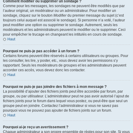
Comment modifier ou supprimer un sondage ?
Comme pour les messages, les sondages ne peuvent être modifiés que par
l’auteur original, un modérateur ou un administrateur. Pour modifier un
sondage, cliquez sur le bouton
Modifier
du premier message du sujet (c’est
toujours celui auquel est associé le sondage). Si personne n’a voté, l’auteur
peut modifier une option ou supprimer le sondage. Autrement, seuls les
modérateurs et les administrateurs peuvent le modifier ou le supprimer. Ceci
pour empêcher le trucage en changeant les intitulés en cours de sondage.
Haut
Pourquoi ne puis-je pas accéder à un forum ?
Certains forums peuvent être réservés à certains utilisateurs ou groupes. Pour
les consulter, les lire, y poster, etc., vous devez avoir les permissions s’y
rapportant. Seuls les modérateurs de groupes et les administrateurs peuvent
accorder ces accès, vous devez donc les contacter.
Haut
Pourquoi ne puis-je pas joindre des fichiers à mon message ?
La possibilité d’ajouter des fichiers joints peut être accordée par forum, par
groupe, ou par utilisateur. L’administrateur peut ne pas avoir autorisé l’ajout de
fichiers joints pour le forum dans lequel vous postez, ou peut-être que seul un
groupe peut en joindre. Contactez l’administrateur si vous ne savez pas
pourquoi vous ne pouvez pas ajouter de fichiers joints sur un forum.
Haut
Pourquoi ai-je reçu un avertissement ?
Chaque administrateur a son propre ensemble de règles pour son site. Si vous