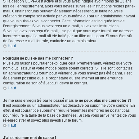
Si la gestion COPPA est active et si vous avez indiqué avoir moins de 13 ans
lors de l’enregistrement, alors vous devrez suivre les instructions reçues par e-
mail. Certains forums peuvent également nécessiter que toute nouvelle
création de compte soit activée par vous-même ou par un administrateur avant
que vous puissiez vous connecter. Cette information est indiquée lors de
l’enregistrement. Si vous avez reçu un e-mail, suivez ses instructions.
Si vous n’avez pas reçu d’e-mail, il se peut que vous ayez fourni une adresse
incorrecte ou que l’e-mail ait été traité par un filtre anti-spam. Si vous êtes sûr
de l’adresse e-mail fournie, contactez un administrateur.
Haut
Pourquoi ne puis-je pas me connecter ?
Plusieurs raisons pourraient expliquer cela. Premièrement, vérifiez que votre
nom d’utilisateur et votre mot de passe soient corrects. S’ils le sont, contactez
un administrateur du forum pour vérifier que vous n’avez pas été banni. Il est
également possible que le propriétaire du site Internet ait une erreur de
configuration de son côté, et qu’il devra la corriger.
Haut
Je me suis enregistré par le passé mais je ne peux plus me connecter ?!
Il est possible qu’un administrateur ait désactivé ou supprimé votre compte. En
effet, il est courant de supprimer régulièrement les membres ne postant pas
pour réduire la taille de la base de données. Si cela vous arrive, tentez de vous
ré-enregistrer et soyez plus investi sur le forum.
Haut
J’ai perdu mon mot de passe !