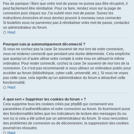
Pas de panique ! Bien que votre mot de passe ne puisse pas être récupéré, il
peut facilement être réinitialisé. Pour ce faire, rendez vous sur la page de
connexion puis cliquez sur
J’ai oublié mon mot de passe
. Suivez les
instructions énoncées et vous devriez pouvoir à nouveau vous connecter.
Si toutefois vous ne parveniez pas à réinitialiser votre mot de passe, contactez
un administrateur du forum.
Haut
Pourquoi suis-je automatiquement déconnecté ?
Si vous ne cochez pas la case
Se souvenir de moi
lors de votre connexion,
vous ne resterez connecté que pendant une durée déterminée. Cela empêche
que quelqu’un d’autre utilise votre compte à votre insu en utilisant le même
ordinateur. Pour rester connecté, cochez la case
Se souvenir de moi
lors de la
connexion. Ce n’est pas recommandé si vous utilisez un ordinateur public pour
accéder au forum (bibliothèque, cyber-café, université, etc.). Si vous ne voyez
pas cette case, cela signifie qu’un administrateur du forum a désactivé cette
fonctionnalité.
Haut
À quoi sert « Supprimer les cookies du forum » ?
Cela supprime tous les cookies créés par phpBB qui conservent vos
paramètres d’authentification et votre connexion au forum. Ils fournissent aussi
des fonctionnalités telles que les indicateurs de lecture des messages (lu ou
non lu) si cela a été activé par un administrateur du forum. Si vous rencontrez
des problèmes de connexion ou de déconnexion, la suppression des cookies
pourrait les résoudre.
Haut