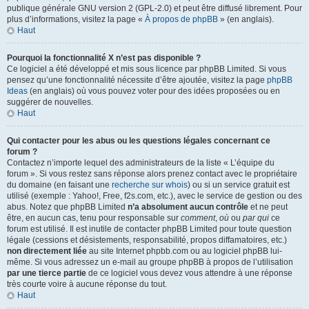
publique générale GNU version 2 (GPL-2.0) et peut être diffusé librement. Pour
plus d’informations, visitez la page «
À propos de phpBB
» (en anglais).
Haut
Pourquoi la fonctionnalité X n’est pas disponible ?
Ce logiciel a été développé et mis sous licence par phpBB Limited. Si vous
pensez qu’une fonctionnalité nécessite d’être ajoutée, visitez la page
phpBB
Ideas
(en anglais) où vous pouvez voter pour des idées proposées ou en
suggérer de nouvelles.
Haut
Qui contacter pour les abus ou les questions légales concernant ce
forum ?
Contactez n’importe lequel des administrateurs de la liste « L’équipe du
forum ». Si vous restez sans réponse alors prenez contact avec le propriétaire
du domaine (en faisant une
recherche sur whois
) ou si un service gratuit est
utilisé (exemple : Yahoo!, Free, f2s.com, etc.), avec le service de gestion ou des
abus. Notez que phpBB Limited
n’a absolument aucun contrôle
et ne peut
être, en aucun cas, tenu pour responsable sur
comment
,
où
ou
par qui
ce
forum est utilisé. Il est inutile de contacter phpBB Limited pour toute question
légale (cessions et désistements, responsabilité, propos diffamatoires, etc.)
non directement liée
au site Internet phpbb.com ou au logiciel phpBB lui-
même. Si vous adressez un e-mail au groupe phpBB à propos de l’utilisation
par une tierce partie
de ce logiciel vous devez vous attendre à une réponse
très courte voire à aucune réponse du tout.
Haut