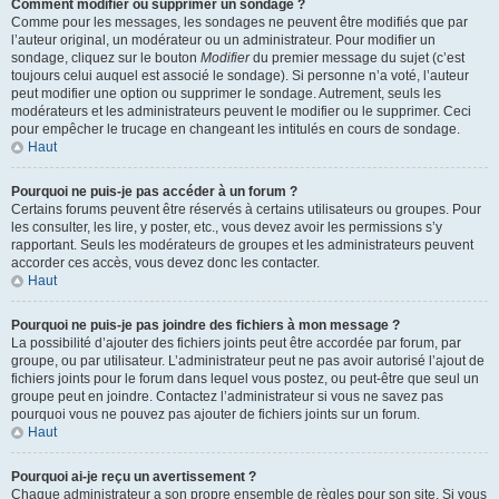
Comment modifier ou supprimer un sondage ?
Comme pour les messages, les sondages ne peuvent être modifiés que par
l’auteur original, un modérateur ou un administrateur. Pour modifier un
sondage, cliquez sur le bouton
Modifier
du premier message du sujet (c’est
toujours celui auquel est associé le sondage). Si personne n’a voté, l’auteur
peut modifier une option ou supprimer le sondage. Autrement, seuls les
modérateurs et les administrateurs peuvent le modifier ou le supprimer. Ceci
pour empêcher le trucage en changeant les intitulés en cours de sondage.
Haut
Pourquoi ne puis-je pas accéder à un forum ?
Certains forums peuvent être réservés à certains utilisateurs ou groupes. Pour
les consulter, les lire, y poster, etc., vous devez avoir les permissions s’y
rapportant. Seuls les modérateurs de groupes et les administrateurs peuvent
accorder ces accès, vous devez donc les contacter.
Haut
Pourquoi ne puis-je pas joindre des fichiers à mon message ?
La possibilité d’ajouter des fichiers joints peut être accordée par forum, par
groupe, ou par utilisateur. L’administrateur peut ne pas avoir autorisé l’ajout de
fichiers joints pour le forum dans lequel vous postez, ou peut-être que seul un
groupe peut en joindre. Contactez l’administrateur si vous ne savez pas
pourquoi vous ne pouvez pas ajouter de fichiers joints sur un forum.
Haut
Pourquoi ai-je reçu un avertissement ?
Chaque administrateur a son propre ensemble de règles pour son site. Si vous