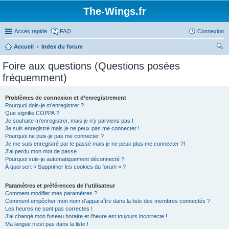
The-Wings.fr
Accès rapide
FAQ
Connexion
Accueil
Index du forum
ec
Foire aux questions (Questions posées
her
fréquemment)
ch
er
Problèmes de connexion et d’enregistrement
Pourquoi dois-je m’enregistrer ?
Que signifie COPPA ?
Je souhaite m’enregistrer, mais je n’y parviens pas !
Je suis enregistré mais je ne peux pas me connecter !
Pourquoi ne puis-je pas me connecter ?
Je me suis enregistré par le passé mais je ne peux plus me connecter ?!
J’ai perdu mon mot de passe !
Pourquoi suis-je automatiquement déconnecté ?
À quoi sert « Supprimer les cookies du forum » ?
Paramètres et préférences de l’utilisateur
Comment modifier mes paramètres ?
Comment empêcher mon nom d’apparaître dans la liste des membres connectés ?
Les heures ne sont pas correctes !
J’ai changé mon fuseau horaire et l’heure est toujours incorrecte !
Ma langue n’est pas dans la liste !