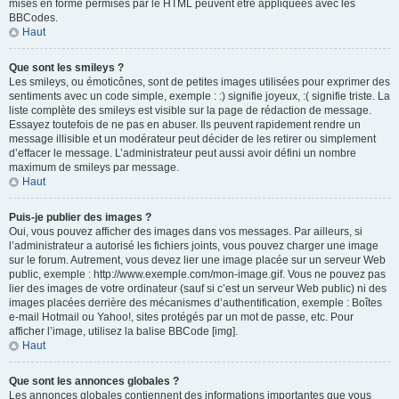
mises en forme permises par le HTML peuvent être appliquées avec les
BBCodes.
Haut
Que sont les smileys ?
Les smileys, ou émoticônes, sont de petites images utilisées pour exprimer des
sentiments avec un code simple, exemple : :) signifie joyeux, :( signifie triste. La
liste complète des smileys est visible sur la page de rédaction de message.
Essayez toutefois de ne pas en abuser. Ils peuvent rapidement rendre un
message illisible et un modérateur peut décider de les retirer ou simplement
d’effacer le message. L’administrateur peut aussi avoir défini un nombre
maximum de smileys par message.
Haut
Puis-je publier des images ?
Oui, vous pouvez afficher des images dans vos messages. Par ailleurs, si
l’administrateur a autorisé les fichiers joints, vous pouvez charger une image
sur le forum. Autrement, vous devez lier une image placée sur un serveur Web
public, exemple : http://www.exemple.com/mon-image.gif. Vous ne pouvez pas
lier des images de votre ordinateur (sauf si c’est un serveur Web public) ni des
images placées derrière des mécanismes d’authentification, exemple : Boîtes
e-mail Hotmail ou Yahoo!, sites protégés par un mot de passe, etc. Pour
afficher l’image, utilisez la balise BBCode [img].
Haut
Que sont les annonces globales ?
Les annonces globales contiennent des informations importantes que vous