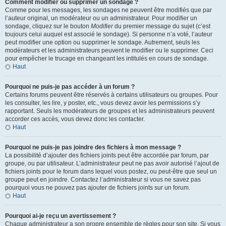
Comment modifier ou supprimer un sondage ?
Comme pour les messages, les sondages ne peuvent être modifiés que par
l’auteur original, un modérateur ou un administrateur. Pour modifier un
sondage, cliquez sur le bouton
Modifier
du premier message du sujet (c’est
toujours celui auquel est associé le sondage). Si personne n’a voté, l’auteur
peut modifier une option ou supprimer le sondage. Autrement, seuls les
modérateurs et les administrateurs peuvent le modifier ou le supprimer. Ceci
pour empêcher le trucage en changeant les intitulés en cours de sondage.
Haut
Pourquoi ne puis-je pas accéder à un forum ?
Certains forums peuvent être réservés à certains utilisateurs ou groupes. Pour
les consulter, les lire, y poster, etc., vous devez avoir les permissions s’y
rapportant. Seuls les modérateurs de groupes et les administrateurs peuvent
accorder ces accès, vous devez donc les contacter.
Haut
Pourquoi ne puis-je pas joindre des fichiers à mon message ?
La possibilité d’ajouter des fichiers joints peut être accordée par forum, par
groupe, ou par utilisateur. L’administrateur peut ne pas avoir autorisé l’ajout de
fichiers joints pour le forum dans lequel vous postez, ou peut-être que seul un
groupe peut en joindre. Contactez l’administrateur si vous ne savez pas
pourquoi vous ne pouvez pas ajouter de fichiers joints sur un forum.
Haut
Pourquoi ai-je reçu un avertissement ?
Chaque administrateur a son propre ensemble de règles pour son site. Si vous