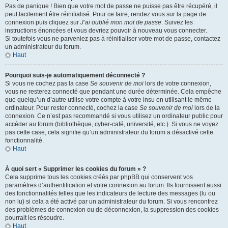
Pas de panique ! Bien que votre mot de passe ne puisse pas être récupéré, il
peut facilement être réinitialisé. Pour ce faire, rendez vous sur la page de
connexion puis cliquez sur
J’ai oublié mon mot de passe
. Suivez les
instructions énoncées et vous devriez pouvoir à nouveau vous connecter.
Si toutefois vous ne parveniez pas à réinitialiser votre mot de passe, contactez
un administrateur du forum.
Haut
Pourquoi suis-je automatiquement déconnecté ?
Si vous ne cochez pas la case
Se souvenir de moi
lors de votre connexion,
vous ne resterez connecté que pendant une durée déterminée. Cela empêche
que quelqu’un d’autre utilise votre compte à votre insu en utilisant le même
ordinateur. Pour rester connecté, cochez la case
Se souvenir de moi
lors de la
connexion. Ce n’est pas recommandé si vous utilisez un ordinateur public pour
accéder au forum (bibliothèque, cyber-café, université, etc.). Si vous ne voyez
pas cette case, cela signifie qu’un administrateur du forum a désactivé cette
fonctionnalité.
Haut
À quoi sert « Supprimer les cookies du forum » ?
Cela supprime tous les cookies créés par phpBB qui conservent vos
paramètres d’authentification et votre connexion au forum. Ils fournissent aussi
des fonctionnalités telles que les indicateurs de lecture des messages (lu ou
non lu) si cela a été activé par un administrateur du forum. Si vous rencontrez
des problèmes de connexion ou de déconnexion, la suppression des cookies
pourrait les résoudre.
Haut