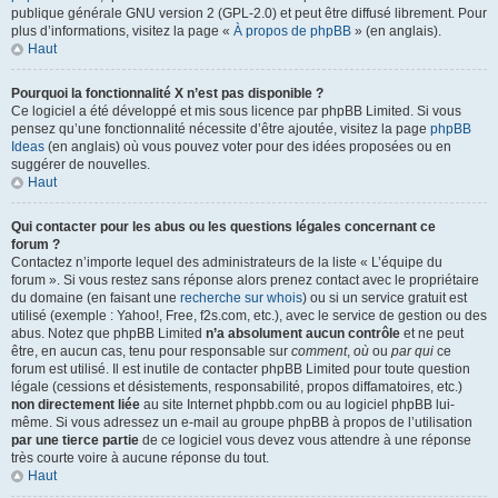
publique générale GNU version 2 (GPL-2.0) et peut être diffusé librement. Pour
plus d’informations, visitez la page «
À propos de phpBB
» (en anglais).
Haut
Pourquoi la fonctionnalité X n’est pas disponible ?
Ce logiciel a été développé et mis sous licence par phpBB Limited. Si vous
pensez qu’une fonctionnalité nécessite d’être ajoutée, visitez la page
phpBB
Ideas
(en anglais) où vous pouvez voter pour des idées proposées ou en
suggérer de nouvelles.
Haut
Qui contacter pour les abus ou les questions légales concernant ce
forum ?
Contactez n’importe lequel des administrateurs de la liste « L’équipe du
forum ». Si vous restez sans réponse alors prenez contact avec le propriétaire
du domaine (en faisant une
recherche sur whois
) ou si un service gratuit est
utilisé (exemple : Yahoo!, Free, f2s.com, etc.), avec le service de gestion ou des
abus. Notez que phpBB Limited
n’a absolument aucun contrôle
et ne peut
être, en aucun cas, tenu pour responsable sur
comment
,
où
ou
par qui
ce
forum est utilisé. Il est inutile de contacter phpBB Limited pour toute question
légale (cessions et désistements, responsabilité, propos diffamatoires, etc.)
non directement liée
au site Internet phpbb.com ou au logiciel phpBB lui-
même. Si vous adressez un e-mail au groupe phpBB à propos de l’utilisation
par une tierce partie
de ce logiciel vous devez vous attendre à une réponse
très courte voire à aucune réponse du tout.
Haut