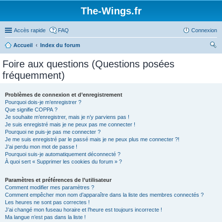
The-Wings.fr
Accès rapide
FAQ
Connexion
Accueil
Index du forum
ec
Foire aux questions (Questions posées
her
fréquemment)
ch
er
Problèmes de connexion et d’enregistrement
Pourquoi dois-je m’enregistrer ?
Que signifie COPPA ?
Je souhaite m’enregistrer, mais je n’y parviens pas !
Je suis enregistré mais je ne peux pas me connecter !
Pourquoi ne puis-je pas me connecter ?
Je me suis enregistré par le passé mais je ne peux plus me connecter ?!
J’ai perdu mon mot de passe !
Pourquoi suis-je automatiquement déconnecté ?
À quoi sert « Supprimer les cookies du forum » ?
Paramètres et préférences de l’utilisateur
Comment modifier mes paramètres ?
Comment empêcher mon nom d’apparaître dans la liste des membres connectés ?
Les heures ne sont pas correctes !
J’ai changé mon fuseau horaire et l’heure est toujours incorrecte !
Ma langue n’est pas dans la liste !