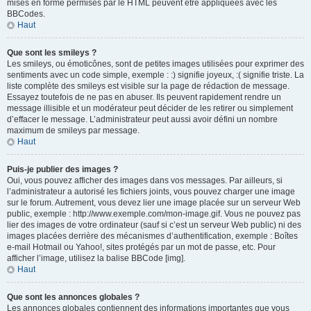
mises en forme permises par le HTML peuvent être appliquées avec les
BBCodes.
Haut
Que sont les smileys ?
Les smileys, ou émoticônes, sont de petites images utilisées pour exprimer des
sentiments avec un code simple, exemple : :) signifie joyeux, :( signifie triste. La
liste complète des smileys est visible sur la page de rédaction de message.
Essayez toutefois de ne pas en abuser. Ils peuvent rapidement rendre un
message illisible et un modérateur peut décider de les retirer ou simplement
d’effacer le message. L’administrateur peut aussi avoir défini un nombre
maximum de smileys par message.
Haut
Puis-je publier des images ?
Oui, vous pouvez afficher des images dans vos messages. Par ailleurs, si
l’administrateur a autorisé les fichiers joints, vous pouvez charger une image
sur le forum. Autrement, vous devez lier une image placée sur un serveur Web
public, exemple : http://www.exemple.com/mon-image.gif. Vous ne pouvez pas
lier des images de votre ordinateur (sauf si c’est un serveur Web public) ni des
images placées derrière des mécanismes d’authentification, exemple : Boîtes
e-mail Hotmail ou Yahoo!, sites protégés par un mot de passe, etc. Pour
afficher l’image, utilisez la balise BBCode [img].
Haut
Que sont les annonces globales ?
Les annonces globales contiennent des informations importantes que vous