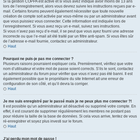
Si la gestion COPPA est active et si vous avez indiqué avoir moins de 13 ans
lors de l’enregistrement, alors vous devrez suivre les instructions reçues par e-
mail. Certains forums peuvent également nécessiter que toute nouvelle
création de compte soit activée par vous-même ou par un administrateur avant
que vous puissiez vous connecter. Cette information est indiquée lors de
l’enregistrement. Si vous avez reçu un e-mail, suivez ses instructions.
Si vous n’avez pas reçu d’e-mail, il se peut que vous ayez fourni une adresse
incorrecte ou que l’e-mail ait été traité par un filtre anti-spam. Si vous êtes sûr
de l’adresse e-mail fournie, contactez un administrateur.
Haut
Pourquoi ne puis-je pas me connecter ?
Plusieurs raisons pourraient expliquer cela. Premièrement, vérifiez que votre
nom d’utilisateur et votre mot de passe soient corrects. S’ils le sont, contactez
un administrateur du forum pour vérifier que vous n’avez pas été banni. Il est
également possible que le propriétaire du site Internet ait une erreur de
configuration de son côté, et qu’il devra la corriger.
Haut
Je me suis enregistré par le passé mais je ne peux plus me connecter ?!
Il est possible qu’un administrateur ait désactivé ou supprimé votre compte. En
effet, il est courant de supprimer régulièrement les membres ne postant pas
pour réduire la taille de la base de données. Si cela vous arrive, tentez de vous
ré-enregistrer et soyez plus investi sur le forum.
Haut
J’ai perdu mon mot de passe !