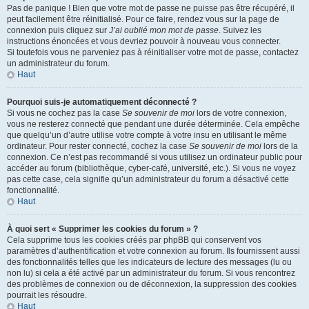
Pas de panique ! Bien que votre mot de passe ne puisse pas être récupéré, il
peut facilement être réinitialisé. Pour ce faire, rendez vous sur la page de
connexion puis cliquez sur
J’ai oublié mon mot de passe
. Suivez les
instructions énoncées et vous devriez pouvoir à nouveau vous connecter.
Si toutefois vous ne parveniez pas à réinitialiser votre mot de passe, contactez
un administrateur du forum.
Haut
Pourquoi suis-je automatiquement déconnecté ?
Si vous ne cochez pas la case
Se souvenir de moi
lors de votre connexion,
vous ne resterez connecté que pendant une durée déterminée. Cela empêche
que quelqu’un d’autre utilise votre compte à votre insu en utilisant le même
ordinateur. Pour rester connecté, cochez la case
Se souvenir de moi
lors de la
connexion. Ce n’est pas recommandé si vous utilisez un ordinateur public pour
accéder au forum (bibliothèque, cyber-café, université, etc.). Si vous ne voyez
pas cette case, cela signifie qu’un administrateur du forum a désactivé cette
fonctionnalité.
Haut
À quoi sert « Supprimer les cookies du forum » ?
Cela supprime tous les cookies créés par phpBB qui conservent vos
paramètres d’authentification et votre connexion au forum. Ils fournissent aussi
des fonctionnalités telles que les indicateurs de lecture des messages (lu ou
non lu) si cela a été activé par un administrateur du forum. Si vous rencontrez
des problèmes de connexion ou de déconnexion, la suppression des cookies
pourrait les résoudre.
Haut