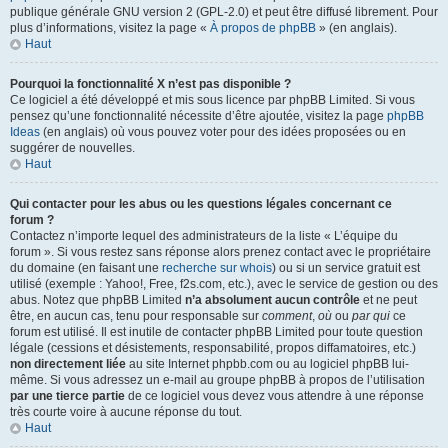
publique générale GNU version 2 (GPL-2.0) et peut être diffusé librement. Pour
plus d’informations, visitez la page «
À propos de phpBB
» (en anglais).
Haut
Pourquoi la fonctionnalité X n’est pas disponible ?
Ce logiciel a été développé et mis sous licence par phpBB Limited. Si vous
pensez qu’une fonctionnalité nécessite d’être ajoutée, visitez la page
phpBB
Ideas
(en anglais) où vous pouvez voter pour des idées proposées ou en
suggérer de nouvelles.
Haut
Qui contacter pour les abus ou les questions légales concernant ce
forum ?
Contactez n’importe lequel des administrateurs de la liste « L’équipe du
forum ». Si vous restez sans réponse alors prenez contact avec le propriétaire
du domaine (en faisant une
recherche sur whois
) ou si un service gratuit est
utilisé (exemple : Yahoo!, Free, f2s.com, etc.), avec le service de gestion ou des
abus. Notez que phpBB Limited
n’a absolument aucun contrôle
et ne peut
être, en aucun cas, tenu pour responsable sur
comment
,
où
ou
par qui
ce
forum est utilisé. Il est inutile de contacter phpBB Limited pour toute question
légale (cessions et désistements, responsabilité, propos diffamatoires, etc.)
non directement liée
au site Internet phpbb.com ou au logiciel phpBB lui-
même. Si vous adressez un e-mail au groupe phpBB à propos de l’utilisation
par une tierce partie
de ce logiciel vous devez vous attendre à une réponse
très courte voire à aucune réponse du tout.
Haut