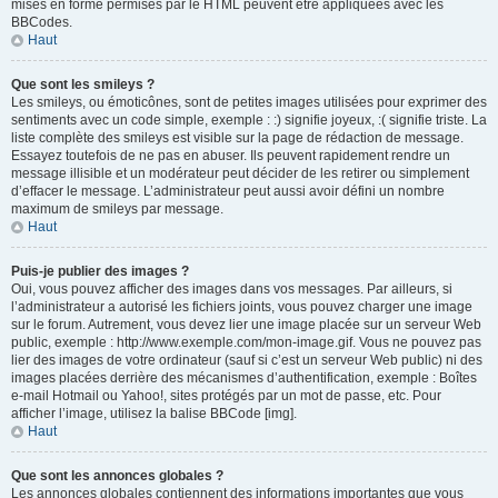
mises en forme permises par le HTML peuvent être appliquées avec les
BBCodes.
Haut
Que sont les smileys ?
Les smileys, ou émoticônes, sont de petites images utilisées pour exprimer des
sentiments avec un code simple, exemple : :) signifie joyeux, :( signifie triste. La
liste complète des smileys est visible sur la page de rédaction de message.
Essayez toutefois de ne pas en abuser. Ils peuvent rapidement rendre un
message illisible et un modérateur peut décider de les retirer ou simplement
d’effacer le message. L’administrateur peut aussi avoir défini un nombre
maximum de smileys par message.
Haut
Puis-je publier des images ?
Oui, vous pouvez afficher des images dans vos messages. Par ailleurs, si
l’administrateur a autorisé les fichiers joints, vous pouvez charger une image
sur le forum. Autrement, vous devez lier une image placée sur un serveur Web
public, exemple : http://www.exemple.com/mon-image.gif. Vous ne pouvez pas
lier des images de votre ordinateur (sauf si c’est un serveur Web public) ni des
images placées derrière des mécanismes d’authentification, exemple : Boîtes
e-mail Hotmail ou Yahoo!, sites protégés par un mot de passe, etc. Pour
afficher l’image, utilisez la balise BBCode [img].
Haut
Que sont les annonces globales ?
Les annonces globales contiennent des informations importantes que vous