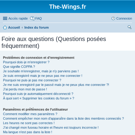
The-Wings.fr
Accès rapide
FAQ
Connexion
Accueil
Index du forum
ec
Foire aux questions (Questions posées
her
fréquemment)
ch
er
Problèmes de connexion et d’enregistrement
Pourquoi dois-je m’enregistrer ?
Que signifie COPPA ?
Je souhaite m’enregistrer, mais je n’y parviens pas !
Je suis enregistré mais je ne peux pas me connecter !
Pourquoi ne puis-je pas me connecter ?
Je me suis enregistré par le passé mais je ne peux plus me connecter ?!
J’ai perdu mon mot de passe !
Pourquoi suis-je automatiquement déconnecté ?
À quoi sert « Supprimer les cookies du forum » ?
Paramètres et préférences de l’utilisateur
Comment modifier mes paramètres ?
Comment empêcher mon nom d’apparaître dans la liste des membres connectés ?
Les heures ne sont pas correctes !
J’ai changé mon fuseau horaire et l’heure est toujours incorrecte !
Ma langue n’est pas dans la liste !