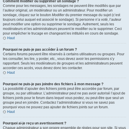
Comment modifier ou supprimer un sondage ?
Comme pour les messages, les sondages ne peuvent être modifiés que par
l’auteur original, un modérateur ou un administrateur. Pour modifier un
sondage, cliquez sur le bouton
Modifier
du premier message du sujet (c’est
toujours celui auquel est associé le sondage). Si personne n’a voté, l’auteur
peut modifier une option ou supprimer le sondage. Autrement, seuls les
modérateurs et les administrateurs peuvent le modifier ou le supprimer. Ceci
pour empêcher le trucage en changeant les intitulés en cours de sondage.
Haut
Pourquoi ne puis-je pas accéder à un forum ?
Certains forums peuvent être réservés à certains utilisateurs ou groupes. Pour
les consulter, les lire, y poster, etc., vous devez avoir les permissions s’y
rapportant. Seuls les modérateurs de groupes et les administrateurs peuvent
accorder ces accès, vous devez donc les contacter.
Haut
Pourquoi ne puis-je pas joindre des fichiers à mon message ?
La possibilité d’ajouter des fichiers joints peut être accordée par forum, par
groupe, ou par utilisateur. L’administrateur peut ne pas avoir autorisé l’ajout de
fichiers joints pour le forum dans lequel vous postez, ou peut-être que seul un
groupe peut en joindre. Contactez l’administrateur si vous ne savez pas
pourquoi vous ne pouvez pas ajouter de fichiers joints sur un forum.
Haut
Pourquoi ai-je reçu un avertissement ?
Chaque administrateur a son propre ensemble de règles pour son site. Si vous