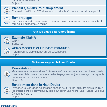
partager votre aventure.
Sujets :
1
Planeurs, avions, tout simplement
Forum de modélisme R/C dans toute sa simplicité, comme dans le temps !!!!
Remorquages
Les techniques de remorquages, astuces, infos, vos avions dédiés, enfin bref
tout ce qui concerne ce thème.
Pour les clubs d'aéromodélisme
Exemple Club A
Club A
Sujets :
2
AERO MODELE CLUB D'ECHEVANNES
Forum pour le club d'Echevannes et Longeville.
Sujets :
1
Moto une région : le Haut Doubs
Présentation
Vous trouverez une rubrique "présentation" de vous, et votre machine en quels
mots, merci de passer par cette petite étape, c'est toujours très sympathique de
connaitre un peu les membres.
Sujets :
1
Rando moto dans le Haut Doubs
Proposez ici vos idées de ballades dans le haut Doubs, au autre bien sur! Tout
les trajets sont les bienvenues, cela peut durer une heure, une journée, voir plus
à vous de voir.....
Sujets :
1
CONNEXION