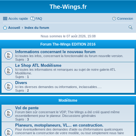
The-Wings.fr
Accès rapide
FAQ
Connexion
Accueil
Index du forum
ec
Nous sommes le 07 août 2026, 15:08
her
Forum The-Wings EDITION 2016
ch
Informations concernant le nouveau forum
Ici toutes les infos, concernant la fonctionnalité du forum nouvelle version.
er
Sujets :
3
Le Shop ATL Modélisme
Ici toutes les informations et remarques au sujet de notre galerie ATL
Modélisme.
Sujets :
1
Divers
Ici les diverses demandes ou informations, inclassables.....
Sujets :
2
Modélisme
Vol de pente
Forum bien sûr concernant le VDP, The-Wings a été créé quand même
essentiellement pour le planeur. Discussions générales
Sujets :
3
Planeurs, motoplaneurs, VL... en construction.
Pour éventuellement des demandes d'aide ou d’informations quelconques
concernant la construction de votre modèle, ou tout simplement nous faire