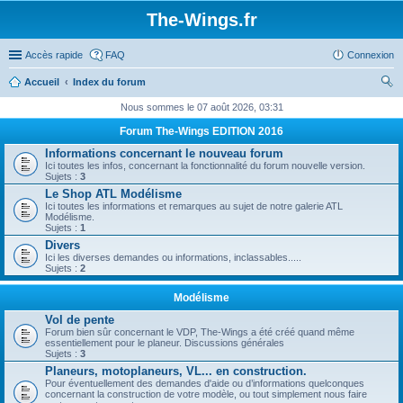
The-Wings.fr
Accès rapide
FAQ
Connexion
Accueil
Index du forum
ec
Nous sommes le 07 août 2026, 03:31
her
Forum The-Wings EDITION 2016
ch
Informations concernant le nouveau forum
Ici toutes les infos, concernant la fonctionnalité du forum nouvelle version.
er
Sujets :
3
Le Shop ATL Modélisme
Ici toutes les informations et remarques au sujet de notre galerie ATL
Modélisme.
Sujets :
1
Divers
Ici les diverses demandes ou informations, inclassables.....
Sujets :
2
Modélisme
Vol de pente
Forum bien sûr concernant le VDP, The-Wings a été créé quand même
essentiellement pour le planeur. Discussions générales
Sujets :
3
Planeurs, motoplaneurs, VL... en construction.
Pour éventuellement des demandes d'aide ou d’informations quelconques
concernant la construction de votre modèle, ou tout simplement nous faire