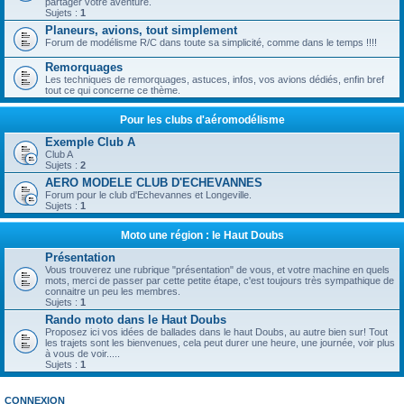
partager votre aventure.
Sujets :
1
Planeurs, avions, tout simplement
Forum de modélisme R/C dans toute sa simplicité, comme dans le temps !!!!
Remorquages
Les techniques de remorquages, astuces, infos, vos avions dédiés, enfin bref
tout ce qui concerne ce thème.
Pour les clubs d'aéromodélisme
Exemple Club A
Club A
Sujets :
2
AERO MODELE CLUB D'ECHEVANNES
Forum pour le club d'Echevannes et Longeville.
Sujets :
1
Moto une région : le Haut Doubs
Présentation
Vous trouverez une rubrique "présentation" de vous, et votre machine en quels
mots, merci de passer par cette petite étape, c'est toujours très sympathique de
connaitre un peu les membres.
Sujets :
1
Rando moto dans le Haut Doubs
Proposez ici vos idées de ballades dans le haut Doubs, au autre bien sur! Tout
les trajets sont les bienvenues, cela peut durer une heure, une journée, voir plus
à vous de voir.....
Sujets :
1
CONNEXION