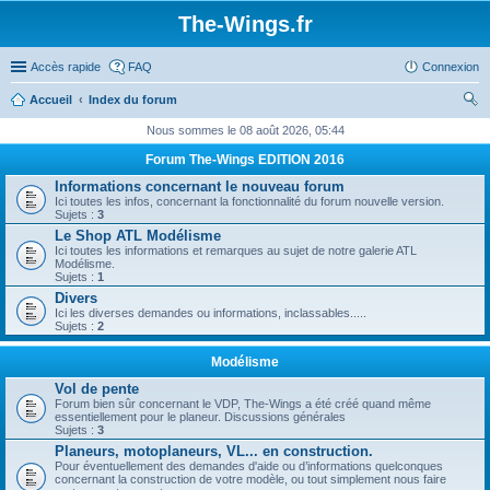
The-Wings.fr
Accès rapide
FAQ
Connexion
Accueil
Index du forum
ec
Nous sommes le 08 août 2026, 05:44
her
Forum The-Wings EDITION 2016
ch
Informations concernant le nouveau forum
Ici toutes les infos, concernant la fonctionnalité du forum nouvelle version.
er
Sujets :
3
Le Shop ATL Modélisme
Ici toutes les informations et remarques au sujet de notre galerie ATL
Modélisme.
Sujets :
1
Divers
Ici les diverses demandes ou informations, inclassables.....
Sujets :
2
Modélisme
Vol de pente
Forum bien sûr concernant le VDP, The-Wings a été créé quand même
essentiellement pour le planeur. Discussions générales
Sujets :
3
Planeurs, motoplaneurs, VL... en construction.
Pour éventuellement des demandes d'aide ou d’informations quelconques
concernant la construction de votre modèle, ou tout simplement nous faire