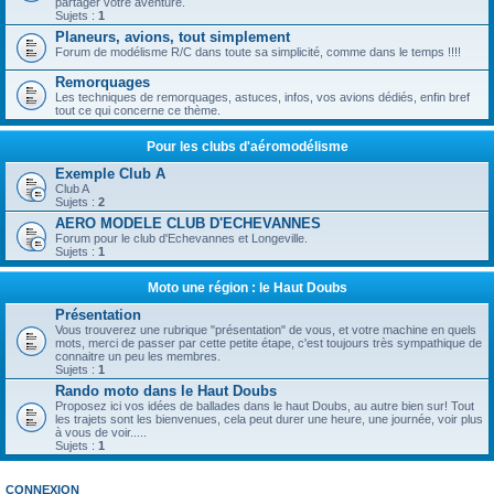
partager votre aventure.
Sujets :
1
Planeurs, avions, tout simplement
Forum de modélisme R/C dans toute sa simplicité, comme dans le temps !!!!
Remorquages
Les techniques de remorquages, astuces, infos, vos avions dédiés, enfin bref
tout ce qui concerne ce thème.
Pour les clubs d'aéromodélisme
Exemple Club A
Club A
Sujets :
2
AERO MODELE CLUB D'ECHEVANNES
Forum pour le club d'Echevannes et Longeville.
Sujets :
1
Moto une région : le Haut Doubs
Présentation
Vous trouverez une rubrique "présentation" de vous, et votre machine en quels
mots, merci de passer par cette petite étape, c'est toujours très sympathique de
connaitre un peu les membres.
Sujets :
1
Rando moto dans le Haut Doubs
Proposez ici vos idées de ballades dans le haut Doubs, au autre bien sur! Tout
les trajets sont les bienvenues, cela peut durer une heure, une journée, voir plus
à vous de voir.....
Sujets :
1
CONNEXION