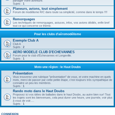
partager votre aventure.
Sujets :
1
Planeurs, avions, tout simplement
Forum de modélisme R/C dans toute sa simplicité, comme dans le temps !!!!
Remorquages
Les techniques de remorquages, astuces, infos, vos avions dédiés, enfin bref
tout ce qui concerne ce thème.
Pour les clubs d'aéromodélisme
Exemple Club A
Club A
Sujets :
2
AERO MODELE CLUB D'ECHEVANNES
Forum pour le club d'Echevannes et Longeville.
Sujets :
1
Moto une région : le Haut Doubs
Présentation
Vous trouverez une rubrique "présentation" de vous, et votre machine en quels
mots, merci de passer par cette petite étape, c'est toujours très sympathique de
connaitre un peu les membres.
Sujets :
1
Rando moto dans le Haut Doubs
Proposez ici vos idées de ballades dans le haut Doubs, au autre bien sur! Tout
les trajets sont les bienvenues, cela peut durer une heure, une journée, voir plus
à vous de voir.....
Sujets :
1
CONNEXION