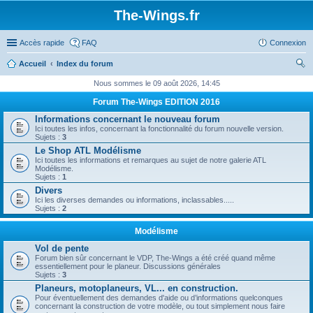
The-Wings.fr
Accès rapide
FAQ
Connexion
Accueil
Index du forum
ec
Nous sommes le 09 août 2026, 14:45
her
Forum The-Wings EDITION 2016
ch
Informations concernant le nouveau forum
Ici toutes les infos, concernant la fonctionnalité du forum nouvelle version.
er
Sujets :
3
Le Shop ATL Modélisme
Ici toutes les informations et remarques au sujet de notre galerie ATL
Modélisme.
Sujets :
1
Divers
Ici les diverses demandes ou informations, inclassables.....
Sujets :
2
Modélisme
Vol de pente
Forum bien sûr concernant le VDP, The-Wings a été créé quand même
essentiellement pour le planeur. Discussions générales
Sujets :
3
Planeurs, motoplaneurs, VL... en construction.
Pour éventuellement des demandes d'aide ou d’informations quelconques
concernant la construction de votre modèle, ou tout simplement nous faire