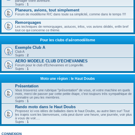
partager votre aventure.
Sujets :
1
Planeurs, avions, tout simplement
Forum de modélisme R/C dans toute sa simplicité, comme dans le temps !!!!
Remorquages
Les techniques de remorquages, astuces, infos, vos avions dédiés, enfin bref
tout ce qui concerne ce thème.
Pour les clubs d'aéromodélisme
Exemple Club A
Club A
Sujets :
2
AERO MODELE CLUB D'ECHEVANNES
Forum pour le club d'Echevannes et Longeville.
Sujets :
1
Moto une région : le Haut Doubs
Présentation
Vous trouverez une rubrique "présentation" de vous, et votre machine en quels
mots, merci de passer par cette petite étape, c'est toujours très sympathique de
connaitre un peu les membres.
Sujets :
1
Rando moto dans le Haut Doubs
Proposez ici vos idées de ballades dans le haut Doubs, au autre bien sur! Tout
les trajets sont les bienvenues, cela peut durer une heure, une journée, voir plus
à vous de voir.....
Sujets :
1
CONNEXION