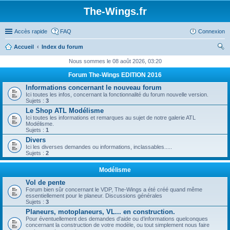
The-Wings.fr
Accès rapide
FAQ
Connexion
Accueil
Index du forum
ec
Nous sommes le 08 août 2026, 03:20
her
Forum The-Wings EDITION 2016
ch
Informations concernant le nouveau forum
Ici toutes les infos, concernant la fonctionnalité du forum nouvelle version.
er
Sujets :
3
Le Shop ATL Modélisme
Ici toutes les informations et remarques au sujet de notre galerie ATL
Modélisme.
Sujets :
1
Divers
Ici les diverses demandes ou informations, inclassables.....
Sujets :
2
Modélisme
Vol de pente
Forum bien sûr concernant le VDP, The-Wings a été créé quand même
essentiellement pour le planeur. Discussions générales
Sujets :
3
Planeurs, motoplaneurs, VL... en construction.
Pour éventuellement des demandes d'aide ou d’informations quelconques
concernant la construction de votre modèle, ou tout simplement nous faire