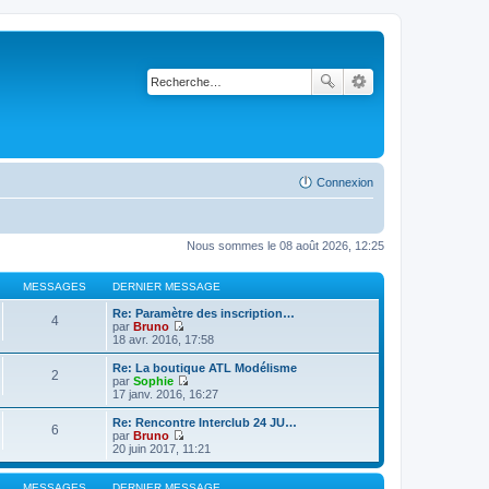
Connexion
Nous sommes le 08 août 2026, 12:25
MESSAGES
DERNIER MESSAGE
Re: Paramètre des inscription…
4
par
Bruno
V
18 avr. 2016, 17:58
o
i
Re: La boutique ATL Modélisme
2
r
par
Sophie
l
V
17 janv. 2016, 16:27
e
o
d
i
Re: Rencontre Interclub 24 JU…
6
e
r
par
Bruno
r
l
V
20 juin 2017, 11:21
n
e
o
i
d
i
e
e
r
MESSAGES
DERNIER MESSAGE