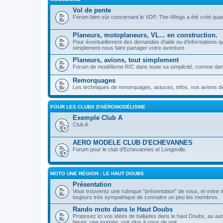
Vol de pente
Forum bien sûr concernant le VDP, The-Wings a été créé quan
Planeurs, motoplaneurs, VL... en construction.
Pour éventuellement des demandes d'aide ou d’informations qu
simplement nous faire partager votre aventure.
Planeurs, avions, tout simplement
Forum de modélisme R/C dans toute sa simplicité, comme dans
Remorquages
Les techniques de remorquages, astuces, infos, vos avions déd
POUR LES CLUBS D'AÉROMODÉLISME
Exemple Club A
Club A
AERO MODELE CLUB D'ECHEVANNES
Forum pour le club d'Echevannes et Longeville.
MOTO UNE RÉGION : LE HAUT DOUBS
Présentation
Vous trouverez une rubrique "présentation" de vous, et votre m
toujours très sympathique de connaitre un peu les membres.
Rando moto dans le Haut Doubs
Proposez ici vos idées de ballades dans le haut Doubs, au autr
heure, une journée, voir plus à vous de voir.....