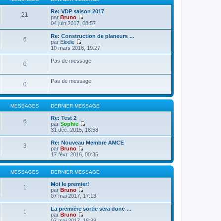
r
r
l
m
n
e
Re: VDP saison 2017
21
e
i
d
par
Bruno
s
e
e
V
04 juin 2017, 08:57
s
r
r
o
a
m
n
i
Re: Construction de planeurs …
g
6
e
i
r
par
Elodie
e
s
e
l
V
10 mars 2016, 19:27
s
r
e
o
a
m
d
i
Pas de message
g
0
e
e
r
e
s
r
l
s
n
e
Pas de message
a
i
d
0
g
e
e
e
r
r
m
n
e
MESSAGES
DERNIER MESSAGE
i
s
e
s
Re: Test 2
r
6
a
par
Sophie
m
g
V
31 déc. 2015, 18:58
e
e
o
s
i
s
Re: Nouveau Membre AMCE
3
r
a
par
Bruno
l
g
V
17 févr. 2016, 00:35
e
e
o
d
i
e
r
MESSAGES
DERNIER MESSAGE
r
l
n
e
Moi le premier!
1
i
d
par
Bruno
e
e
V
07 mai 2017, 17:13
r
r
o
m
n
i
La première sortie sera donc …
1
e
i
r
par
Bruno
s
e
l
V
07 mai 2017, 18:38