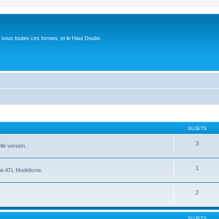
 sous toutes ces formes, et le Haut Doubs.
SUJETS
3
lle version.
1
erie ATL Modélisme.
2
SUJETS