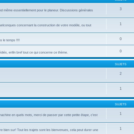
3
d même essentiellement pour le planeur. Discussions générales
1
elconques concernant la construction de votre modèle, ou tout
0
 le temps !!!!
0
iés, enfin bref tout ce qui concerne ce thème.
SUJETS
2
1
SUJETS
1
achine en quels mots, merci de passer par cette petite étape, c'est
1
e bien sur! Tout les trajets sont les bienvenues, cela peut durer une