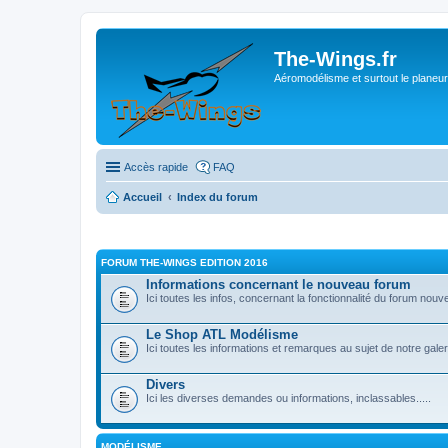
The-Wings.fr
Aéromodélisme et surtout le planeur
Accès rapide
FAQ
Accueil
Index du forum
FORUM THE-WINGS EDITION 2016
Informations concernant le nouveau forum
Ici toutes les infos, concernant la fonctionnalité du forum nouve
Le Shop ATL Modélisme
Ici toutes les informations et remarques au sujet de notre gal
Divers
Ici les diverses demandes ou informations, inclassables.....
MODÉLISME