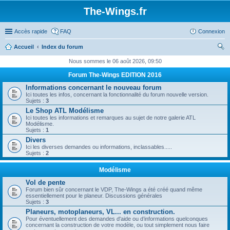
The-Wings.fr
Accès rapide
FAQ
Connexion
Accueil
Index du forum
ec
Nous sommes le 06 août 2026, 09:50
her
Forum The-Wings EDITION 2016
ch
Informations concernant le nouveau forum
Ici toutes les infos, concernant la fonctionnalité du forum nouvelle version.
er
Sujets :
3
Le Shop ATL Modélisme
Ici toutes les informations et remarques au sujet de notre galerie ATL
Modélisme.
Sujets :
1
Divers
Ici les diverses demandes ou informations, inclassables.....
Sujets :
2
Modélisme
Vol de pente
Forum bien sûr concernant le VDP, The-Wings a été créé quand même
essentiellement pour le planeur. Discussions générales
Sujets :
3
Planeurs, motoplaneurs, VL... en construction.
Pour éventuellement des demandes d'aide ou d’informations quelconques
concernant la construction de votre modèle, ou tout simplement nous faire