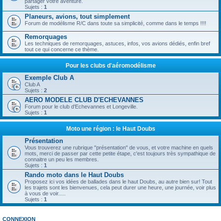
partager votre aventure.
Sujets :
1
Planeurs, avions, tout simplement
Forum de modélisme R/C dans toute sa simplicité, comme dans le temps !!!!
Remorquages
Les techniques de remorquages, astuces, infos, vos avions dédiés, enfin bref
tout ce qui concerne ce thème.
Pour les clubs d'aéromodélisme
Exemple Club A
Club A
Sujets :
2
AERO MODELE CLUB D'ECHEVANNES
Forum pour le club d'Echevannes et Longeville.
Sujets :
1
Moto une région : le Haut Doubs
Présentation
Vous trouverez une rubrique "présentation" de vous, et votre machine en quels
mots, merci de passer par cette petite étape, c'est toujours très sympathique de
connaitre un peu les membres.
Sujets :
1
Rando moto dans le Haut Doubs
Proposez ici vos idées de ballades dans le haut Doubs, au autre bien sur! Tout
les trajets sont les bienvenues, cela peut durer une heure, une journée, voir plus
à vous de voir.....
Sujets :
1
CONNEXION