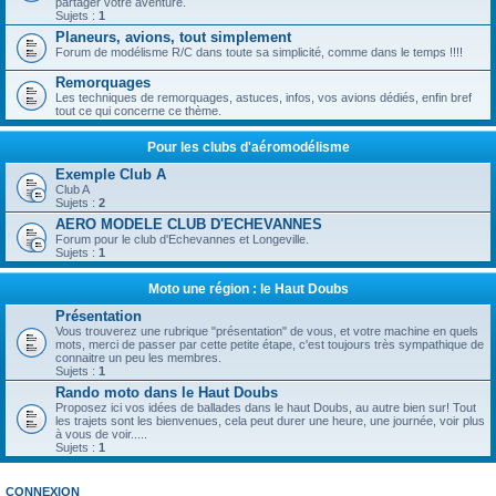
partager votre aventure.
Sujets :
1
Planeurs, avions, tout simplement
Forum de modélisme R/C dans toute sa simplicité, comme dans le temps !!!!
Remorquages
Les techniques de remorquages, astuces, infos, vos avions dédiés, enfin bref
tout ce qui concerne ce thème.
Pour les clubs d'aéromodélisme
Exemple Club A
Club A
Sujets :
2
AERO MODELE CLUB D'ECHEVANNES
Forum pour le club d'Echevannes et Longeville.
Sujets :
1
Moto une région : le Haut Doubs
Présentation
Vous trouverez une rubrique "présentation" de vous, et votre machine en quels
mots, merci de passer par cette petite étape, c'est toujours très sympathique de
connaitre un peu les membres.
Sujets :
1
Rando moto dans le Haut Doubs
Proposez ici vos idées de ballades dans le haut Doubs, au autre bien sur! Tout
les trajets sont les bienvenues, cela peut durer une heure, une journée, voir plus
à vous de voir.....
Sujets :
1
CONNEXION