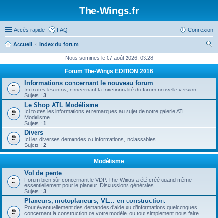
The-Wings.fr
Accès rapide
FAQ
Connexion
Accueil
Index du forum
ec
Nous sommes le 07 août 2026, 03:28
her
Forum The-Wings EDITION 2016
ch
Informations concernant le nouveau forum
Ici toutes les infos, concernant la fonctionnalité du forum nouvelle version.
er
Sujets :
3
Le Shop ATL Modélisme
Ici toutes les informations et remarques au sujet de notre galerie ATL
Modélisme.
Sujets :
1
Divers
Ici les diverses demandes ou informations, inclassables.....
Sujets :
2
Modélisme
Vol de pente
Forum bien sûr concernant le VDP, The-Wings a été créé quand même
essentiellement pour le planeur. Discussions générales
Sujets :
3
Planeurs, motoplaneurs, VL... en construction.
Pour éventuellement des demandes d'aide ou d’informations quelconques
concernant la construction de votre modèle, ou tout simplement nous faire