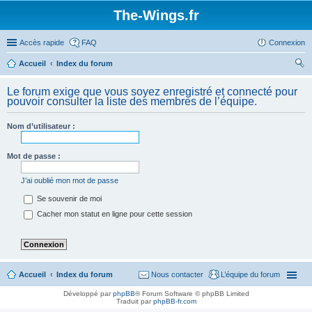
The-Wings.fr
Accès rapide
FAQ
Connexion
Accueil
Index du forum
ec
Le forum exige que vous soyez enregistré et connecté pour
her
pouvoir consulter la liste des membres de l’équipe.
ch
Nom d’utilisateur :
er
Mot de passe :
J’ai oublié mon mot de passe
Se souvenir de moi
Cacher mon statut en ligne pour cette session
Accueil
Index du forum
Nous contacter
L’équipe du forum
Développé par
phpBB
® Forum Software © phpBB Limited
Traduit par
phpBB-fr.com