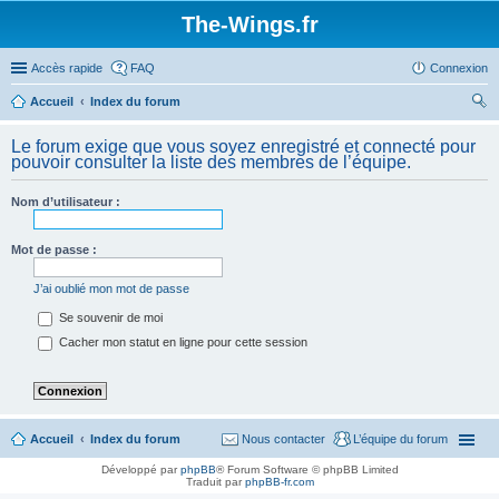
The-Wings.fr
Accès rapide
FAQ
Connexion
Accueil
Index du forum
ec
Le forum exige que vous soyez enregistré et connecté pour
her
pouvoir consulter la liste des membres de l’équipe.
ch
Nom d’utilisateur :
er
Mot de passe :
J’ai oublié mon mot de passe
Se souvenir de moi
Cacher mon statut en ligne pour cette session
Accueil
Index du forum
Nous contacter
L’équipe du forum
Développé par
phpBB
® Forum Software © phpBB Limited
Traduit par
phpBB-fr.com