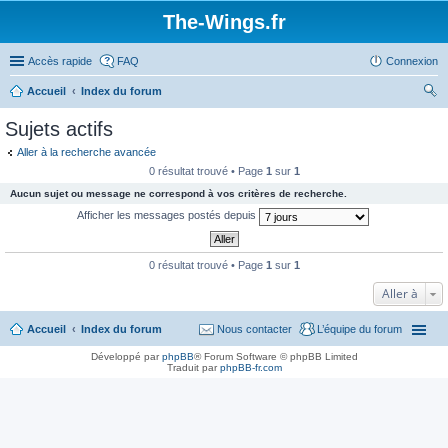
The-Wings.fr
Accès rapide
FAQ
Connexion
Accueil
Index du forum
ec
Sujets actifs
her
Aller à la recherche avancée
ch
0 résultat trouvé • Page
1
sur
1
er
Aucun sujet ou message ne correspond à vos critères de recherche.
Afficher les messages postés depuis
0 résultat trouvé • Page
1
sur
1
Aller à
Accueil
Index du forum
Nous contacter
L’équipe du forum
Développé par
phpBB
® Forum Software © phpBB Limited
Traduit par
phpBB-fr.com