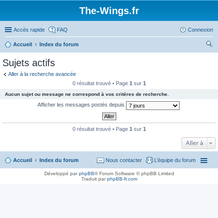
The-Wings.fr
Accès rapide
FAQ
Connexion
Accueil
Index du forum
ec
Sujets actifs
her
Aller à la recherche avancée
ch
0 résultat trouvé • Page
1
sur
1
er
Aucun sujet ou message ne correspond à vos critères de recherche.
Afficher les messages postés depuis
0 résultat trouvé • Page
1
sur
1
Aller à
Accueil
Index du forum
Nous contacter
L’équipe du forum
Développé par
phpBB
® Forum Software © phpBB Limited
Traduit par
phpBB-fr.com