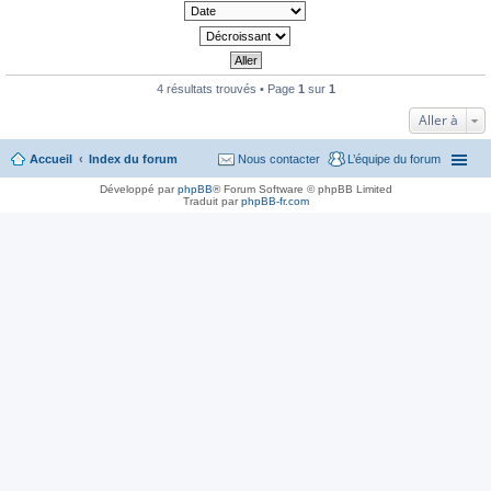
4 résultats trouvés • Page
1
sur
1
Aller à
Accueil
Index du forum
Nous contacter
L’équipe du forum
Développé par
phpBB
® Forum Software © phpBB Limited
Traduit par
phpBB-fr.com