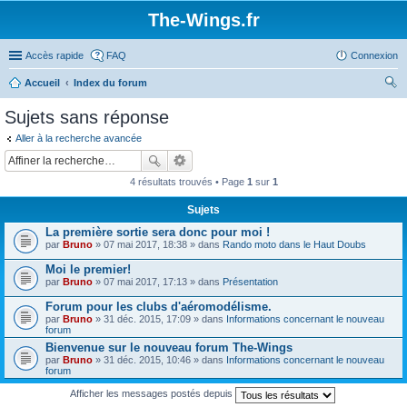
The-Wings.fr
Accès rapide
FAQ
Connexion
Accueil
Index du forum
ec
Sujets sans réponse
her
Aller à la recherche avancée
ch
er
4 résultats trouvés • Page
1
sur
1
Sujets
La première sortie sera donc pour moi !
par
Bruno
» 07 mai 2017, 18:38 » dans
Rando moto dans le Haut Doubs
Moi le premier!
par
Bruno
» 07 mai 2017, 17:13 » dans
Présentation
Forum pour les clubs d'aéromodélisme.
par
Bruno
» 31 déc. 2015, 17:09 » dans
Informations concernant le nouveau
forum
Bienvenue sur le nouveau forum The-Wings
par
Bruno
» 31 déc. 2015, 10:46 » dans
Informations concernant le nouveau
forum
Afficher les messages postés depuis