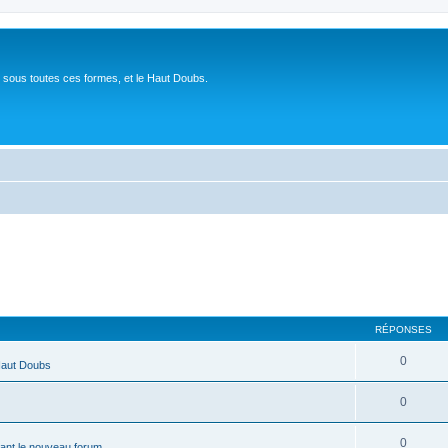
 sous toutes ces formes, et le Haut Doubs.
RÉPONSES
0
Haut Doubs
0
0
ant le nouveau forum