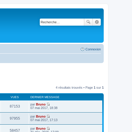
Connexion
4 résultats trouvés • Page
1
sur
1
VUES
DERNIER MESSAGE
par
Bruno
87153
V
07 mai 2017, 18:38
o
i
par
Bruno
r
97955
V
07 mai 2017, 17:13
l
o
e
i
par
Bruno
d
r
58457
V
31 déc. 2015, 17:09
e