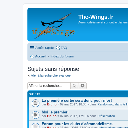
The-Wings.fr
Aéromodélisme et surtout le planeur
Accès rapide
FAQ
Accueil
Index du forum
Sujets sans réponse
Aller à la recherche avancée
SUJETS
La première sortie sera donc pour moi !
par
Bruno
» 07 mai 2017, 18:38 » dans
Rando moto dans le 
Moi le premier!
par
Bruno
» 07 mai 2017, 17:13 » dans
Présentation
Forum pour les clubs d'aéromodélisme.
par
Bruno
» 31 déc. 2015, 17:09 » dans
Informations concern