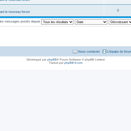
0
ant le nouveau forum
r les messages postés depuis
Nous contacter
L’équipe du foru
Développé par
phpBB
® Forum Software © phpBB Limited
Traduit par
phpBB-fr.com