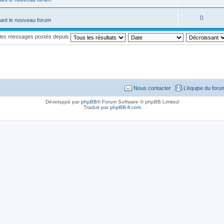
0
ant le nouveau forum
r les messages postés depuis
Nous contacter
L’équipe du foru
Développé par
phpBB
® Forum Software © phpBB Limited
Traduit par
phpBB-fr.com