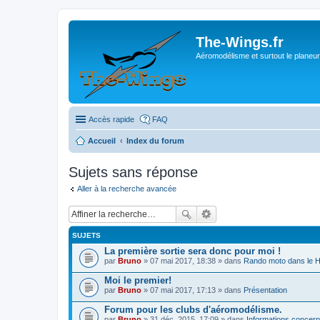
The-Wings.fr
Aéromodélisme et surtout le planeur
Accès rapide
FAQ
Accueil
Index du forum
Sujets sans réponse
Aller à la recherche avancée
SUJETS
La première sortie sera donc pour moi !
par
Bruno
» 07 mai 2017, 18:38 » dans
Rando moto dans le 
Moi le premier!
par
Bruno
» 07 mai 2017, 17:13 » dans
Présentation
Forum pour les clubs d'aéromodélisme.
par
Bruno
» 31 déc. 2015, 17:09 » dans
Informations concern