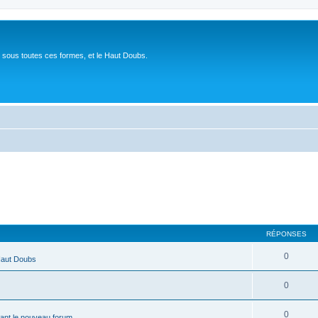
 sous toutes ces formes, et le Haut Doubs.
RÉPONSES
0
Haut Doubs
0
0
ant le nouveau forum