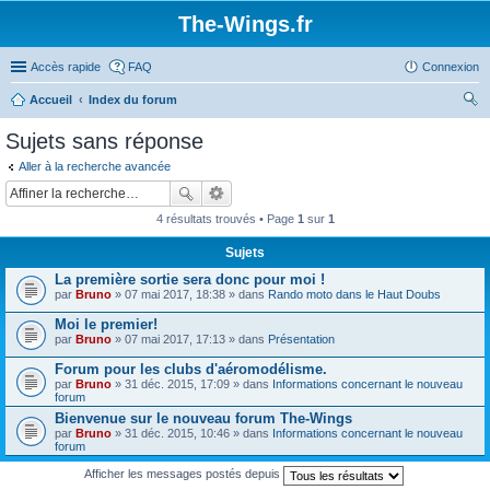
The-Wings.fr
Accès rapide
FAQ
Connexion
Accueil
Index du forum
ec
Sujets sans réponse
her
Aller à la recherche avancée
ch
er
4 résultats trouvés • Page
1
sur
1
Sujets
La première sortie sera donc pour moi !
par
Bruno
» 07 mai 2017, 18:38 » dans
Rando moto dans le Haut Doubs
Moi le premier!
par
Bruno
» 07 mai 2017, 17:13 » dans
Présentation
Forum pour les clubs d'aéromodélisme.
par
Bruno
» 31 déc. 2015, 17:09 » dans
Informations concernant le nouveau
forum
Bienvenue sur le nouveau forum The-Wings
par
Bruno
» 31 déc. 2015, 10:46 » dans
Informations concernant le nouveau
forum
Afficher les messages postés depuis