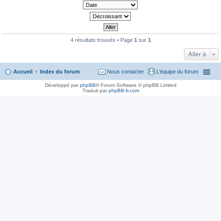
4 résultats trouvés • Page
1
sur
1
Aller à
Accueil
Index du forum
Nous contacter
L’équipe du forum
Développé par
phpBB
® Forum Software © phpBB Limited
Traduit par
phpBB-fr.com