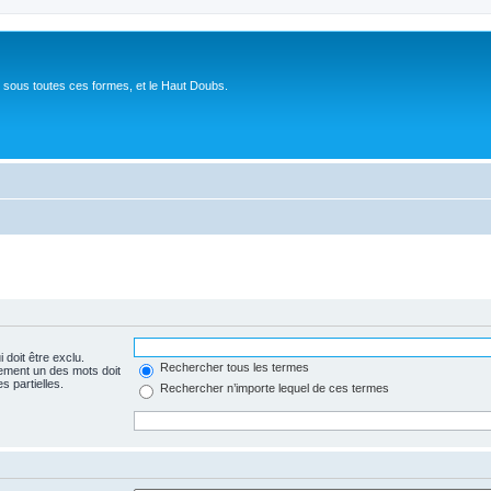
 sous toutes ces formes, et le Haut Doubs.
 doit être exclu.
Rechercher tous les termes
ement un des mots doit
s partielles.
Rechercher n’importe lequel de ces termes