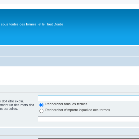
 sous toutes ces formes, et le Haut Doubs.
 doit être exclu.
Rechercher tous les termes
ement un des mots doit
s partielles.
Rechercher n’importe lequel de ces termes