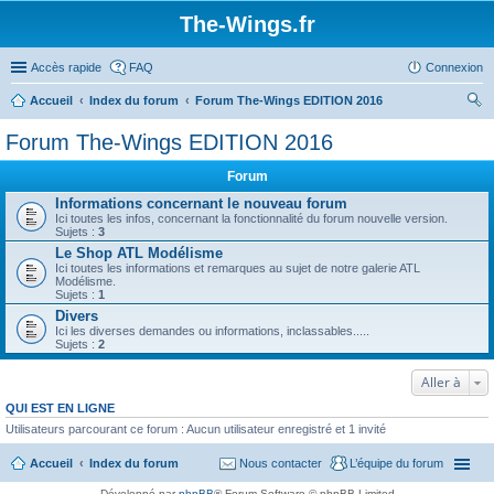
The-Wings.fr
Accès rapide
FAQ
Connexion
Accueil
Index du forum
Forum The-Wings EDITION 2016
ec
Forum The-Wings EDITION 2016
her
Forum
ch
Informations concernant le nouveau forum
er
Ici toutes les infos, concernant la fonctionnalité du forum nouvelle version.
Sujets :
3
Le Shop ATL Modélisme
Ici toutes les informations et remarques au sujet de notre galerie ATL
Modélisme.
Sujets :
1
Divers
Ici les diverses demandes ou informations, inclassables.....
Sujets :
2
Aller à
QUI EST EN LIGNE
Utilisateurs parcourant ce forum : Aucun utilisateur enregistré et 1 invité
Accueil
Index du forum
Nous contacter
L’équipe du forum
Développé par
phpBB
® Forum Software © phpBB Limited