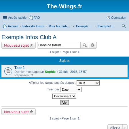
The-Wings.fr
Accès rapide
FAQ
Connexion
Accueil
Index du forum
Pour les clubs d'aéromodélisme
Exemple Club A
Exemple Infos Club A
ec
Exemple Infos Club A
her
Nouveau sujet
ch
1 sujet • Page
1
sur
1
er
Sujets
Test 1
Dernier message par
Sophie
«
31 déc. 2015, 18:57
Réponses :
2
Afficher les sujets postés depuis :
Trier par
Nouveau sujet
1 sujet • Page
1
sur
1
Aller à