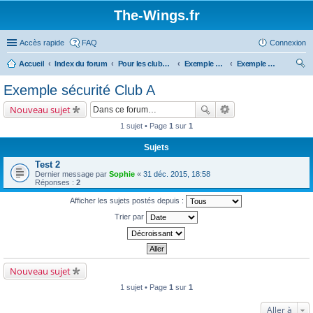
The-Wings.fr
Accès rapide
FAQ
Connexion
Accueil
Index du forum
Pour les clubs d'aéromodélisme
Exemple Club A
Exemple sécurité Club A
ec
Exemple sécurité Club A
her
Nouveau sujet
ch
1 sujet • Page
1
sur
1
er
Sujets
Test 2
Dernier message par
Sophie
«
31 déc. 2015, 18:58
Réponses :
2
Afficher les sujets postés depuis :
Trier par
Nouveau sujet
1 sujet • Page
1
sur
1
Aller à