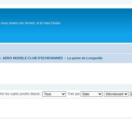
 sous toutes ces formes, et le Haut Doubs.
AERO MODELE CLUB D'ECHEVANNES
La pente de Longeville
cher les sujets postés depuis :
Trier par