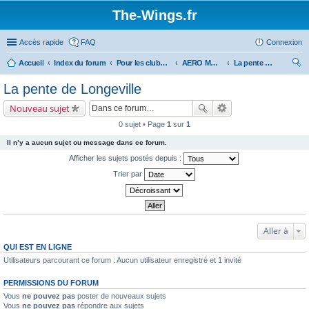
The-Wings.fr
Accès rapide
FAQ
Connexion
Accueil
Index du forum
Pour les clubs d'aéromodélisme
AERO MODELE CLUB D'ECHEVANNES
La pente de Longeville
ec
La pente de Longeville
her
Nouveau sujet
ch
0 sujet • Page
1
sur
1
er
Il n’y a aucun sujet ou message dans ce forum.
Afficher les sujets postés depuis :
Trier par
Aller à
QUI EST EN LIGNE
Utilisateurs parcourant ce forum : Aucun utilisateur enregistré et 1 invité
PERMISSIONS DU FORUM
Vous
ne pouvez pas
poster de nouveaux sujets
Vous
ne pouvez pas
répondre aux sujets