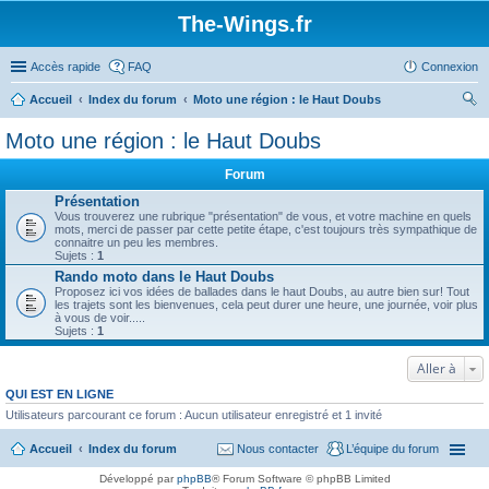
The-Wings.fr
Accès rapide
FAQ
Connexion
Accueil
Index du forum
Moto une région : le Haut Doubs
ec
Moto une région : le Haut Doubs
her
Forum
ch
Présentation
er
Vous trouverez une rubrique "présentation" de vous, et votre machine en quels
mots, merci de passer par cette petite étape, c'est toujours très sympathique de
connaitre un peu les membres.
Sujets :
1
Rando moto dans le Haut Doubs
Proposez ici vos idées de ballades dans le haut Doubs, au autre bien sur! Tout
les trajets sont les bienvenues, cela peut durer une heure, une journée, voir plus
à vous de voir.....
Sujets :
1
Aller à
QUI EST EN LIGNE
Utilisateurs parcourant ce forum : Aucun utilisateur enregistré et 1 invité
Accueil
Index du forum
Nous contacter
L’équipe du forum
Développé par
phpBB
® Forum Software © phpBB Limited