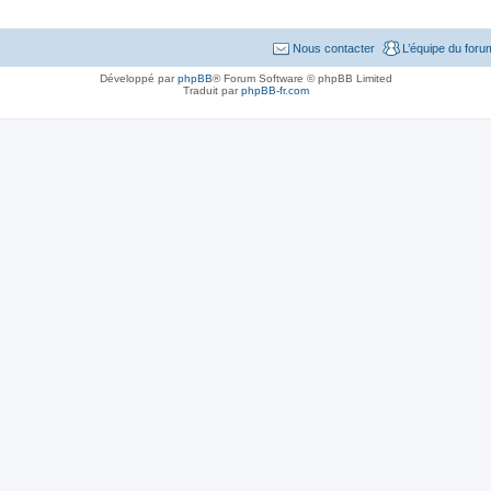
Nous contacter
L’équipe du foru
Développé par
phpBB
® Forum Software © phpBB Limited
Traduit par
phpBB-fr.com