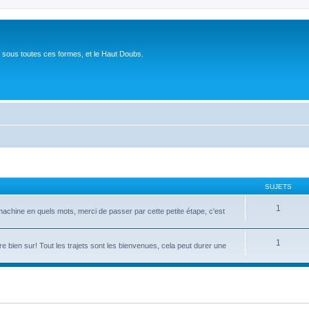
 sous toutes ces formes, et le Haut Doubs.
SUJETS
1
achine en quels mots, merci de passer par cette petite étape, c'est
1
e bien sur! Tout les trajets sont les bienvenues, cela peut durer une