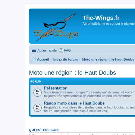
The-Wings.fr
Aéromodélisme et surtout le planeur
Accès rapide
FAQ
Accueil
Index du forum
Moto une région : le Haut Doubs
Moto une région : le Haut Doubs
FORUM
Présentation
Vous trouverez une rubrique "présentation" de vous, et votre m
toujours très sympathique de connaitre un peu les membres.
Rando moto dans le Haut Doubs
Proposez ici vos idées de ballades dans le haut Doubs, au autr
heure, une journée, voir plus à vous de voir.....
QUI EST EN LIGNE