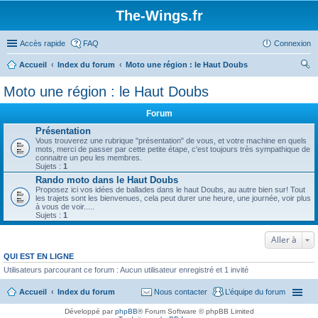
The-Wings.fr
Accès rapide
FAQ
Connexion
Accueil
Index du forum
Moto une région : le Haut Doubs
ec
Moto une région : le Haut Doubs
her
Forum
ch
Présentation
er
Vous trouverez une rubrique "présentation" de vous, et votre machine en quels
mots, merci de passer par cette petite étape, c'est toujours très sympathique de
connaitre un peu les membres.
Sujets :
1
Rando moto dans le Haut Doubs
Proposez ici vos idées de ballades dans le haut Doubs, au autre bien sur! Tout
les trajets sont les bienvenues, cela peut durer une heure, une journée, voir plus
à vous de voir.....
Sujets :
1
Aller à
QUI EST EN LIGNE
Utilisateurs parcourant ce forum : Aucun utilisateur enregistré et 1 invité
Accueil
Index du forum
Nous contacter
L’équipe du forum
Développé par
phpBB
® Forum Software © phpBB Limited