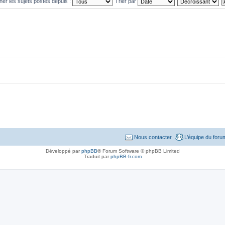
cher les sujets postés depuis :
Trier par
Nous contacter
L’équipe du foru
Développé par
phpBB
® Forum Software © phpBB Limited
Traduit par
phpBB-fr.com