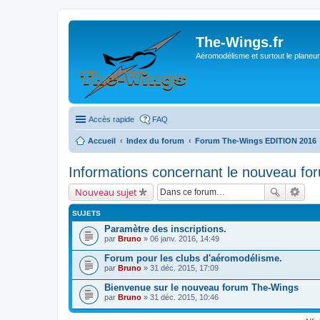
The-Wings.fr
Aéromodélisme et surtout le planeur
Accès rapide
FAQ
Accueil
Index du forum
Forum The-Wings EDITION 2016
Informations concernant le nouveau fo
Nouveau sujet
SUJETS
Paramètre des inscriptions.
par
Bruno
» 06 janv. 2016, 14:49
Forum pour les clubs d'aéromodélisme.
par
Bruno
» 31 déc. 2015, 17:09
Bienvenue sur le nouveau forum The-Wings
par
Bruno
» 31 déc. 2015, 10:46