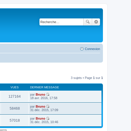
Connexion
3 sujets • Page
1
sur
1
VUES
DERNIER MESSAGE
par
Bruno
127164
V
18 avr. 2016, 17:58
o
i
par
Bruno
r
58468
V
31 déc. 2015, 17:09
l
o
e
i
par
Bruno
d
r
57018
V
31 déc. 2015, 10:46
e
l
o
r
e
i
n
d