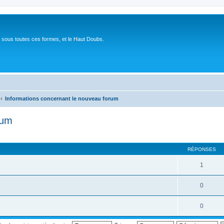
 sous toutes ces formes, et le Haut Doubs.
Informations concernant le nouveau forum
rum
RÉPONSES
1
0
0