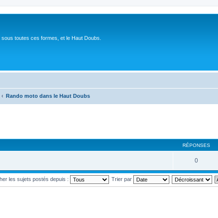
 sous toutes ces formes, et le Haut Doubs.
Rando moto dans le Haut Doubs
RÉPONSES
0
cher les sujets postés depuis :
Trier par