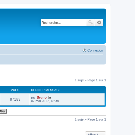
Connexion
1 sujet • Page
1
sur
1
VUES
DERNIER MESSAGE
par
Bruno
87183
V
07 mai 2017, 18:38
o
i
r
l
e
1 sujet • Page
1
sur
1
d
e
r
n
Aller à