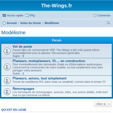
The-Wings.fr
Accès rapide
FAQ
Connexion
Accueil
Index du forum
Modélisme
ec
Modélisme
her
Forum
ch
Vol de pente
er
Forum bien sûr concernant le VDP, The-Wings a été créé quand même
essentiellement pour le planeur. Discussions générales
Sujets :
3
Planeurs, motoplaneurs, VL... en construction.
Pour éventuellement des demandes d'aide ou d’informations quelconques
concernant la construction de votre modèle, ou tout simplement nous faire
partager votre aventure.
Sujets :
1
Planeurs, avions, tout simplement
Forum de modélisme R/C dans toute sa simplicité, comme dans le temps !!!!
Remorquages
Les techniques de remorquages, astuces, infos, vos avions dédiés, enfin bref
tout ce qui concerne ce thème.
Aller à
QUI EST EN LIGNE