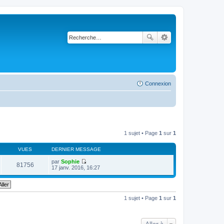
Connexion
1 sujet • Page
1
sur
1
VUES
DERNIER MESSAGE
par
Sophie
81756
V
17 janv. 2016, 16:27
o
i
r
l
e
1 sujet • Page
1
sur
1
d
e
r
n
Aller à