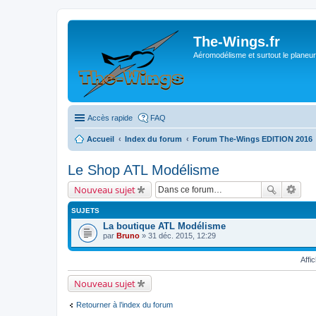
The-Wings.fr
Aéromodélisme et surtout le planeur
Accès rapide
FAQ
Accueil
Index du forum
Forum The-Wings EDITION 2016
Le Shop ATL Modélisme
Nouveau sujet
SUJETS
La boutique ATL Modélisme
par
Bruno
» 31 déc. 2015, 12:29
Affi
Nouveau sujet
Retourner à l’index du forum