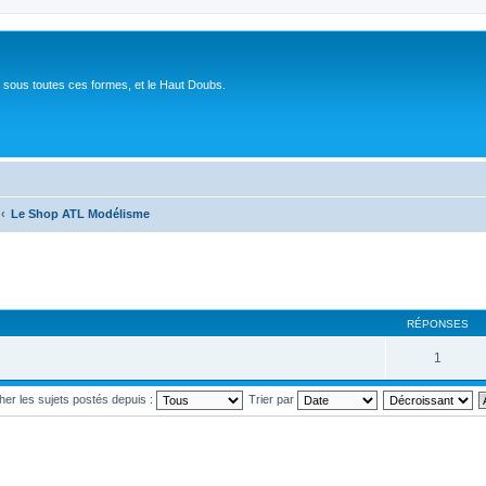
 sous toutes ces formes, et le Haut Doubs.
Le Shop ATL Modélisme
RÉPONSES
1
cher les sujets postés depuis :
Trier par