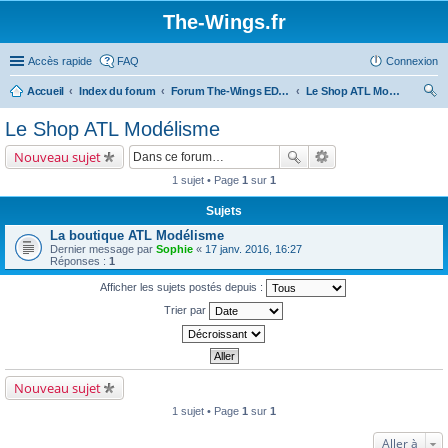
The-Wings.fr
Accès rapide
FAQ
Connexion
Accueil
Index du forum
Forum The-Wings EDITION 2016
Le Shop ATL Modélisme
ec
Le Shop ATL Modélisme
her
Nouveau sujet
ch
1 sujet • Page
1
sur
1
er
Sujets
La boutique ATL Modélisme
Dernier message par
Sophie
«
17 janv. 2016, 16:27
Réponses :
1
Afficher les sujets postés depuis :
Trier par
Nouveau sujet
1 sujet • Page
1
sur
1
Aller à