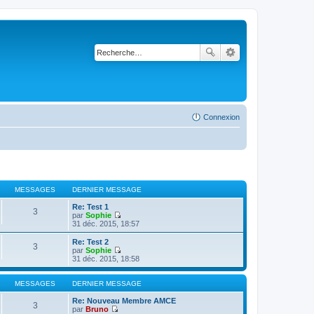
Connexion
MESSAGES
DERNIER MESSAGE
Re: Test 1
3
par
Sophie
V
31 déc. 2015, 18:57
o
i
Re: Test 2
3
r
par
Sophie
l
V
31 déc. 2015, 18:58
e
o
d
i
e
r
MESSAGES
DERNIER MESSAGE
r
l
n
e
Re: Nouveau Membre AMCE
3
i
d
par
Bruno