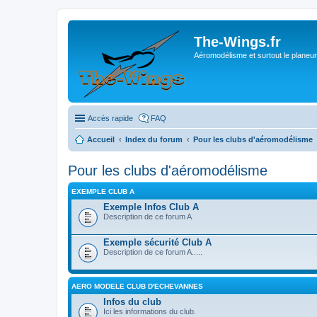
The-Wings.fr
Aéromodélisme et surtout le planeur
Accès rapide
FAQ
Accueil
Index du forum
Pour les clubs d'aéromodélisme
Pour les clubs d'aéromodélisme
EXEMPLE CLUB A
Exemple Infos Club A
Description de ce forum A
Exemple sécurité Club A
Description de ce forum A.....
AERO MODELE CLUB D'ECHEVANNES
Infos du club
Ici les informations du club.