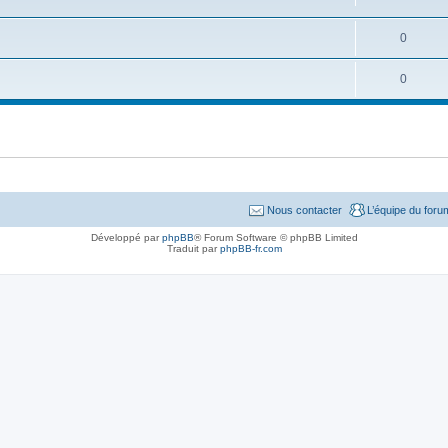
0
0
Nous contacter
L’équipe du foru
Développé par
phpBB
® Forum Software © phpBB Limited
Traduit par
phpBB-fr.com