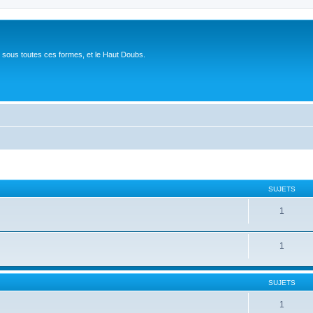
 sous toutes ces formes, et le Haut Doubs.
SUJETS
1
1
SUJETS
1