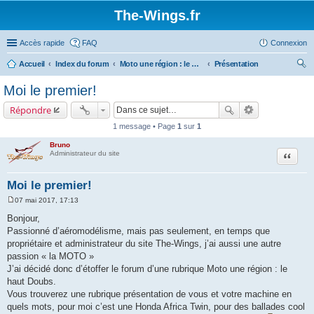
The-Wings.fr
Accès rapide
FAQ
Connexion
Accueil
Index du forum
Moto une région : le Haut Doubs
Présentation
ec
Moi le premier!
her
Répondre
ch
1 message • Page
1
sur
1
er
Bruno
Citation
Administrateur du site
Moi le premier!
07 mai 2017, 17:13
M
e
Bonjour,
s
Passionné d’aéromodélisme, mais pas seulement, en temps que
s
a
propriétaire et administrateur du site The-Wings, j’ai aussi une autre
g
passion « la MOTO »
e
J’ai décidé donc d’étoffer le forum d’une rubrique Moto une région : le
haut Doubs.
Vous trouverez une rubrique présentation de vous et votre machine en
quels mots, pour moi c’est une Honda Africa Twin, pour des ballades cool