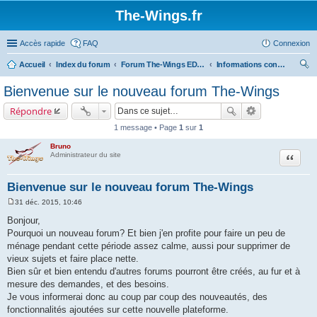
The-Wings.fr
Accès rapide
FAQ
Connexion
Accueil
Index du forum
Forum The-Wings EDITION 2016
Informations concernant le nouveau forum
ec
Bienvenue sur le nouveau forum The-Wings
her
Répondre
ch
1 message • Page
1
sur
1
er
Bruno
Citation
Administrateur du site
Bienvenue sur le nouveau forum The-Wings
31 déc. 2015, 10:46
M
e
Bonjour,
s
Pourquoi un nouveau forum? Et bien j'en profite pour faire un peu de
s
a
ménage pendant cette période assez calme, aussi pour supprimer de
g
vieux sujets et faire place nette.
e
Bien sûr et bien entendu d'autres forums pourront être créés, au fur et à
mesure des demandes, et des besoins.
Je vous informerai donc au coup par coup des nouveautés, des
fonctionnalités ajoutées sur cette nouvelle plateforme.