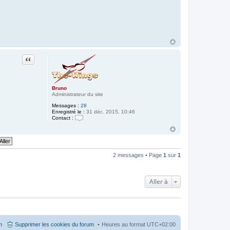
n
t
a
c
t
e
r
B
r
Citation
u
n
o
Bruno
Administrateur du site
Messages :
28
Enregistré le :
31 déc. 2015, 10:46
Contact :
C
o
n
t
a
c
2 messages • Page
1
sur
1
t
e
r
B
Aller à
r
u
n
o
m
Supprimer les cookies du forum
Heures au format
UTC+02:00