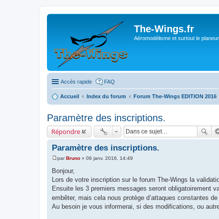
The-Wings.fr
Aéromodélisme et surtout le planeur
Accès rapide
FAQ
Accueil
Index du forum
Forum The-Wings EDITION 2016
Paramètre des inscriptions.
Répondre
Paramètre des inscriptions.
par
Bruno
»
06 janv. 2016, 14:49
M
e
Bonjour,
s
Lors de votre inscription sur le forum The-Wings la validatio
s
a
Ensuite les 3 premiers messages seront obligatoirement val
g
embêter, mais cela nous protège d’attaques constantes d
e
Au besoin je vous informerai, si des modifications, ou autr