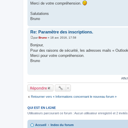
Merci de votre compréhension.
Salutations
Bruno
Re: Paramètre des inscriptions.
par
Bruno
»
18 avr. 2016, 17:58
M
e
Bonjour,
s
Pour des raisons de sécurité, les adresses mails « Outloo
s
a
Merci pour votre compréhension.
g
Bruno
e
Affi
Répondre
Retourner vers « Informations concernant le nouveau forum »
QUI EST EN LIGNE
Utilisateurs parcourant ce forum : Aucun utilisateur enregistré et 2 invités
Accueil
Index du forum