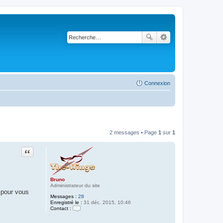
Connexion
2 messages • Page
1
sur
1
Citation
Bruno
Administrateur du site
 pour vous
Messages :
28
Enregistré le :
31 déc. 2015, 10:46
Contact :
C
o