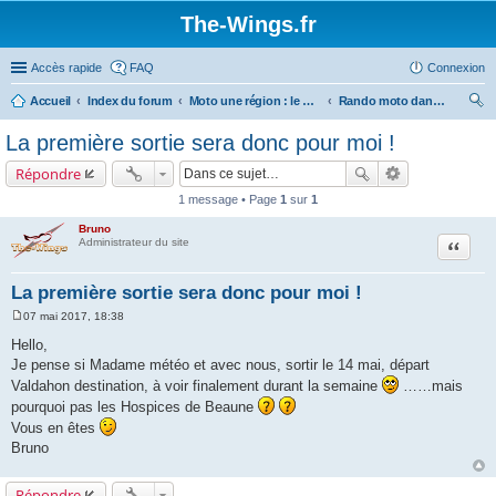
The-Wings.fr
Accès rapide
FAQ
Connexion
Accueil
Index du forum
Moto une région : le Haut Doubs
Rando moto dans le Haut Doubs
ec
La première sortie sera donc pour moi !
her
Répondre
ch
1 message • Page
1
sur
1
er
Bruno
Citation
Administrateur du site
La première sortie sera donc pour moi !
07 mai 2017, 18:38
M
e
Hello,
s
Je pense si Madame météo et avec nous, sortir le 14 mai, départ
s
a
Valdahon destination, à voir finalement durant la semaine
……mais
g
pourquoi pas les Hospices de Beaune
e
Vous en êtes
Bruno
Répondre