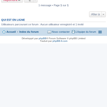
1 message • Page
1
sur
1
Aller à
QUI EST EN LIGNE
Utilisateurs parcourant ce forum : Aucun utilisateur enregistré et 1 invité
Accueil
Index du forum
Nous contacter
L’équipe du forum
Développé par
phpBB
® Forum Software © phpBB Limited
Traduit par
phpBB-fr.com