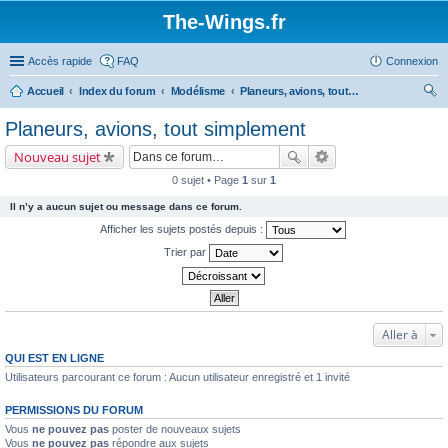
The-Wings.fr
Accès rapide
FAQ
Connexion
Accueil
Index du forum
Modélisme
Planeurs, avions, tout simplement
ec
Planeurs, avions, tout simplement
her
Nouveau sujet
ch
0 sujet • Page
1
sur
1
er
Il n’y a aucun sujet ou message dans ce forum.
Afficher les sujets postés depuis :
Trier par
Aller à
QUI EST EN LIGNE
Utilisateurs parcourant ce forum : Aucun utilisateur enregistré et 1 invité
PERMISSIONS DU FORUM
Vous
ne pouvez pas
poster de nouveaux sujets
Vous
ne pouvez pas
répondre aux sujets