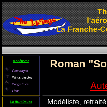
Th
l'aér
La Franche-C
Roman "Sous
Modélisme
Reportages
Wings pigistes
Aut
Wings trucs
Liens
Modéliste, retrait
Le Haut-Doubs