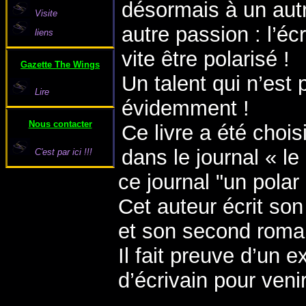
désormais à un autr
Visite
autre passion : l’éc
liens
vite être polarisé !
Gazette The Wings
Un talent qui n’est
Lire
évidemment !
Nous contacter
Ce livre a été chois
dans le journal « l
C'est par ici !!!
ce journal "un polar
Cet auteur écrit son 
et son second roma
Il fait preuve d’un e
d’écrivain pour veni