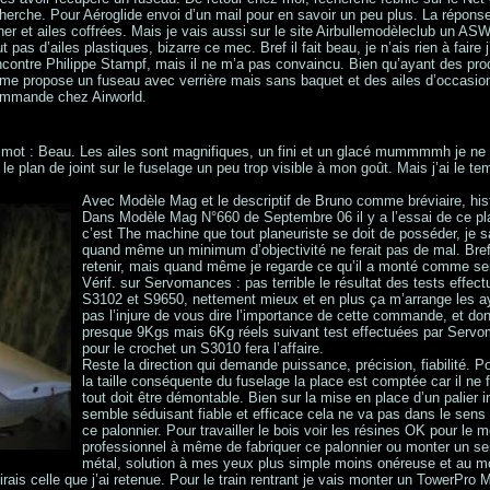
echerche. Pour Aéroglide envoi d’un mail pour en savoir un peu plus. La répons
her et ailes coffrées. Mais je vais aussi sur le site Airbullemodèleclub un ASW
t pas d’ailes plastiques, bizarre ce mec. Bref il fait beau, je n’ais rien à fair
ncontre Philippe Stampf, mais il ne m’a pas convaincu. Bien qu’ayant des prod
me propose un fuseau avec verrière mais sans baquet et des ailes d’occasion 
commande chez Airworld.
Un mot : Beau. Les ailes sont magnifiques, un fini et un glacé mummmmh je 
 le plan de joint sur le fuselage un peu trop visible à mon goût. Mais j’ai le te
Avec Modèle Mag et le descriptif de Bruno comme bréviaire, histo
Dans Modèle Mag N°660 de Septembre 06 il y a l’essai de ce pl
c’est The machine que tout planeuriste se doit de posséder, je s
quand même un minimum d’objectivité ne ferait pas de mal. Bre
retenir, mais quand même je regarde ce qu’il a monté comme se
Vérif. sur Servomances : pas terrible le résultat des tests effec
S3102 et S9650, nettement mieux et en plus ça m’arrange les aya
pas l’injure de vous dire l’importance de cette commande, et d
presque 9Kgs mais 6Kg réels suivant test effectuées par Servom
pour le crochet un S3010 fera l’affaire.
Reste la direction qui demande puissance, précision, fiabilité. 
la taille conséquente du fuselage la place est comptée car il ne fa
tout doit être démontable. Bien sur la mise en place d’un palier 
semble séduisant fiable et efficace cela ne va pas dans le sens 
ce palonnier. Pour travailler le bois voir les résines OK pour le m
professionnel à même de fabriquer ce palonnier ou monter un s
métal, solution à mes yeux plus simple moins onéreuse et au mo
irais celle que j’ai retenue. Pour le train rentrant je vais monter un TowerPro