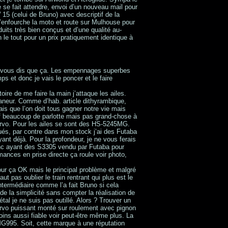
e se fait attendre, envoi d’un nouveau mail pour
 15 (celui de Bruno) avec descriptif de la
e j’enfourche la moto et route sur Mulhouse pour
uits très bien conçus et d’une qualité au-
le tout pour un prix pratiquement identique à
ne vous dis que ça. Les empennages superbes
mps et donc je vais le poncer et le faire
ire de me faire la main j’attaque les ailes.
aneur. Comme d’hab. article dithyrambique,
ais que l’on doit tous gagner notre vie mais
f beaucoup de parlotte mais pas grand-chose à
rvo. Pour les ailes se sont des HS-5245MG.
tués, par contre dans mon stock j’ai des Futaba
nt déjà. Pour la profondeur, je ne vous ferais
onc ayant des S3305 vendu par Futaba pour
ances en prise directe ça roule voir photo,
Pour ça OK mais le principal problème et malgré
ut pas oublier le train rentrant qui plus est le
intermédiaire comme l’a fait Bruno si cela
de la simplicité sans compter la réalisation de
étal je ne suis pas outillé. Alors ? Trouver un
ervo puissant monté sur roulement avec pignon
ins aussi fiable voir peut-être même plus. La
 MG995. Soit, cette marque à une réputation