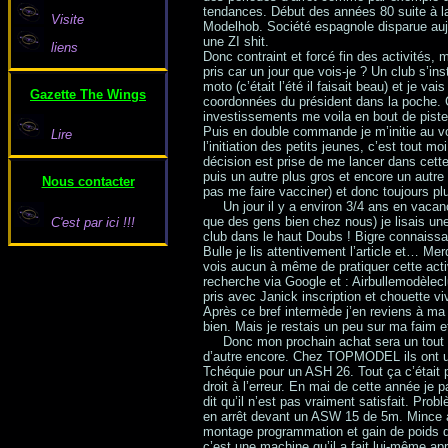
tendances. Début des années 80 suite à la
Visite
Modelhob. Société espagnole disparue aujou
une ZI shit.
liens
Donc contraint et forcé fin des activités
pris car un jour que vois-je ? Un club s’in
moto (c’était l’été il faisait beau) et je va
Gazette The Wings
coordonnées du président dans la poche. C
investissements me voila en bout de piste
Puis en double commande je m’initie au v
Lire
l’initiation des petits jeunes, c’est tout 
décision est prise de me lancer dans cett
puis un autre plus gros et encore un autr
Nous contacter
pas me faire vacciner) et donc toujours pl
Un jour il y a environ 3/4 ans en vaca
que des gens bien chez nous) je lisais une
C'est par ici !!!
club dans le haut Doubs ! Bigre connaissa
Bulle je lis attentivement l’article et… M
vois aucun à même de pratiquer cette activi
recherche via Google et : Airbullemodèlecl
pris avec Janick inscription et chouette viv
Après ce bref intermède j’en reviens à m
bien. Mais je restais un peu sur ma faim e
Donc mon prochain achat sera un tout
d’autre encore. Chez TOPMODEL ils ont u
Tchéquie pour un ASH 26. Tout ça c’était
droit à l’erreur. En mai de cette année je
dit qu’il n’est pas vraiment satisfait. P
en arrêt devant un ASW 15 de 5m. Mince al
montage programmation et gain de poids d’
c’est une machine qu’il a fait lui-même ap