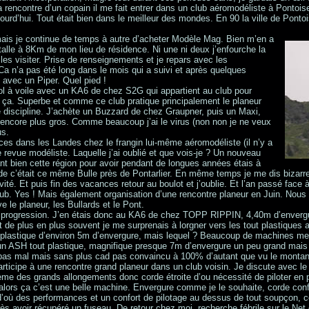
 rencontre d’un copain il me fait entrer dans un club aéromodéliste à Pontoi
rd’hui. Tout était bien dans le meilleur des mondes. En 90 la ville de Pontoise
, mais je continue de temps à autre d’acheter Modèle Mag. Bien m’en a
stalle à 8Km de mon lieu de résidence. Ni une ni deux j’enfourche la
is les visiter. Prise de renseignements et je repars avec les
a n’a pas été long dans le mois qui a suivi et après quelques
 avec un Piper. Quel pied !
ol à voile avec un KA6 de chez S2G qui appartient au club pour
moi ça. Superbe et comme ce club pratique principalement le planeur
e discipline. J’achète un Buzzard de chez Graupner, puis un Maxi,
e encore plus gros. Comme beaucoup j’ai le virus (non non je ne veux
us.
nces dans les Landes chez le frangin lui-même aéromodéliste (il n’y a
 revue modéliste. Laquelle j’ai oublié et que vois-je ? Un nouveau
nt bien cette région pour avoir pendant de longues années étais à
erde c’était ce même Bulle près de Pontarlier. En même temps je me dis bizarre
té. Et puis fin des vacances retour au boulot et j’oublie. Et l’an passé face à
ub. Yes ! Mais également organisation d’une rencontre planeur en Juin. Nous 
e le planeur, les Bullards et le Pont.
a progression. J’en étais donc au KA6 de chez TOPP RIPPIN, 4,40m d’enverg
t de plus en plus souvent je me surprenais à lorgner vers les tout plastiques
 plastique d’environ 5m d’envergure, mais lequel ? Beaucoup de machines m
n ASH tout plastique, magnifique presque 7m d’envergure un peu grand mais
 pas mal mais sans plus cad pas convaincu à 100% d’autant que vu le montan
 participe à une rencontre grand planeur dans un club voisin. Je discute ave
roblème des grands allongements donc corde étroite d’ou nécessité de piloter 
ors ça c’est une belle machine. Envergure comme je le souhaite, corde confor
où des performances et un confort de pilotage au dessus de tout soupçon, ce
rès avoir récupéré un fuseau. De retour chez moi, recherche fébrile sur le Net