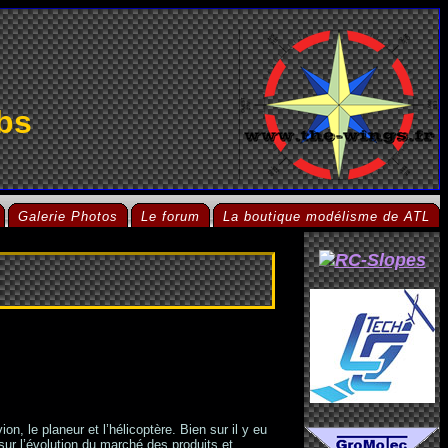
bs
Galerie Photos
Le forum
La boutique modélisme de ATL
on, le planeur et l’hélicoptère. Bien sur il y eu
sur l’évolution du marché des produits et