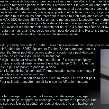
ez la chance de tomber sur une bonne série, c’est une affaire. Bon marché – 
il vient à tomber en panne et bien vous atterrissez sur le ventre ou vous faites
ssayé, les élastiques, trop raides ou trop mous, et si vous avez la chance d’a
 via un fin de course, mécanique, position et réglages pointus, qui plus est 
arche à tous les coups sans forcer sur le servo tout en plaquant bien les trap
ar un MAX BEC de chez JETTI. Un temps je me suis posé la question de me
nt justifié, ce n’est pas pour faire de la 3D avec un engin de 2,50 et un DA
… Ou avion et ou planeur était alimenté par un NiCd 4 éléments 850mAh et av
ur autant jamais crashé ou perdu un avion pour défaut d’alim. Restons simple
ine fournie par Airworld et monté sur glissières à l’avant.
 AF j’installe des S3102 Futaba. Servo d’une épaisseur de 13mm pour un c
 tiroir à rabiot des S9650 également Futaba. Servo numérique, moteur
eur 15. Super peut-être un peu juste en couple mais peut-être pas.
d même, on est dans du 5m ne l’oublions pas.
P déjà installé par Airworld. Pour les ailerons 2 x pièces en époxy
chape à boule elle-même reliée à une tige filetée Ø 3mm. C’est du
artie la plus agréable, la pose de la déco.
nt la possibilité j’ai demandé l’immatriculation suivante en rouge F-
 sur leur site :
www.airworld.de
nti collisions et un peu de rouge sur les saumons. OK ce n’est peut-
our qu’il soit maquette il aurait fallu que les AF soient intrados
 sur le fuselage. En premier La Corvée, cad décapage, ponçage,
prêt, ponçage, re-apprêt, re-ponçage, re-re-apprêt re-re-ponçage. Une
 suis pas loin de la vérité. Le résultat devrait être à la hauteur du
ère.