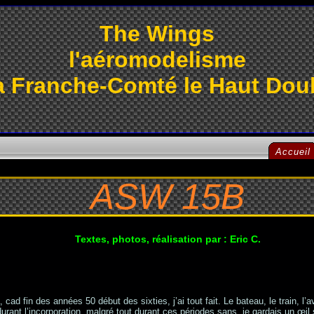
The Wings
l'aéromodelisme
a Franche-Comté le Haut Dou
Accueil
ASW 15B
Textes, photos, réalisation par : Eric C.
d fin des années 50 début des sixties, j’ai tout fait. Le bateau, le train, l’avi
ant l’incorporation, malgré tout durant ces périodes sans, je gardais un œil 