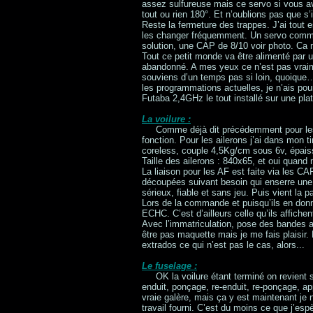
assez sulfureuse mais ce servo si vous av
tout ou rien 180°. Et n’oublions pas que s’
Reste la fermeture des trappes. J’ai tout e
les changer fréquemment. Un servo commandé
solution, une CAP de 8/10 voir photo. Ca m
Tout ce petit monde va être alimenté p
abandonné. A mes yeux ce n’est pas vraime
souviens d’un temps pas si loin, quoique
les programmations actuelles, je n’ais po
Futaba 2,4GHz le tout installé sur une plat
La voilure :
Comme déjà dit précédemment pour les
fonction. Pour les ailerons j’ai dans mon
coreless, couple 4,5Kg/cm sous 6v, épaiss
Taille des ailerons : 840x65, et oui quan
La liaison pour les AF est faite via les CA
découpées suivant besoin qui enserre une 
sérieux, fiable et sans jeu. Puis vient la p
Lors de la commande et puisqu’ils en donne
ECHC. C’est d’ailleurs celle qu’ils affichent
Avec l’immatriculation, pose des bandes a
être pas maquette mais je me fais plaisir. P
extrados ce qui n’est pas le cas, alors...
Le fuselage :
OK la voilure étant terminé on revient
enduit, ponçage, re-enduit, re-ponçage, ap
vraie galère, mais ça y est maintenant je ne
travail fourni. C’est du moins ce que j’esp