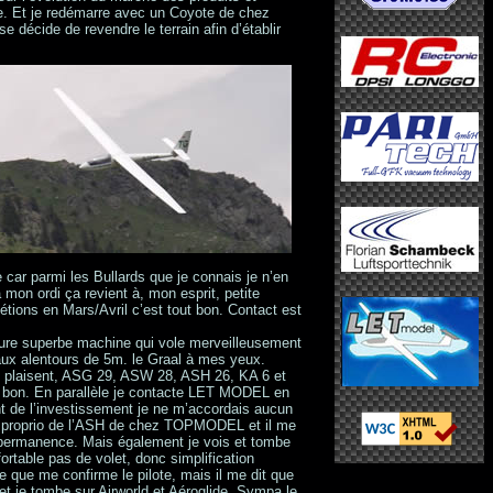
se. Et je redémarre avec un Coyote de chez
 décide de revendre le terrain afin d’établir
 car parmi les Bullards que je connais je n’en
 mon ordi ça revient à, mon esprit, petite
étions en Mars/Avril c’est tout bon. Contact est
ure superbe machine qui vole merveilleusement
 aux alentours de 5m. le Graal à mes yeux.
e plaisent, ASG 29, ASW 28, ASH 26, KA 6 et
 bon. En parallèle je contacte LET MODEL en
t de l’investissement je ne m’accordais aucun
c le proprio de l’ASH de chez TOPMODEL et il me
en permanence. Mais également je vois et tombe
table pas de volet, donc simplification
 que me confirme le pilote, mais il me dit que
 et je tombe sur Airworld et Aéroglide. Sympa le